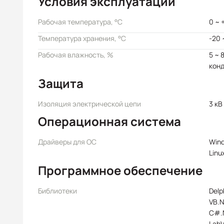
Условия эксплуатации
Рабочая температура, °C
0 ~ 
Температура хранения, °C
-20 
Рабочая влажность, %
5 ~ 
кон
Защита
Изоляция электрической цепи
3 кВ
Операционная система
Драйверы для ОС
Wind
Linu
Программное обеспечение
Библиотеки
Delp
VB.N
C#.
Lab