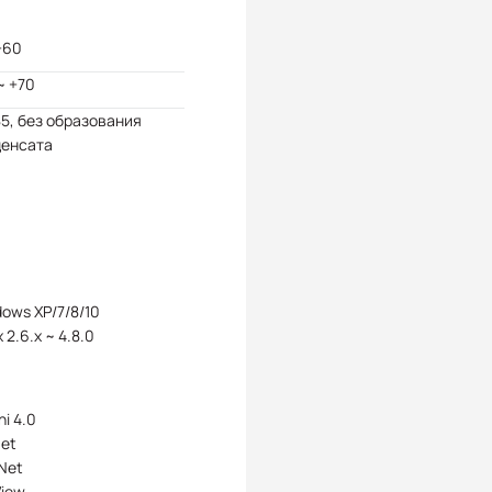
+60
~ +70
85, без образования
денсата
ows XP/7/8/10
x 2.6.x ~ 4.8.0
hi 4.0
et
Net
View