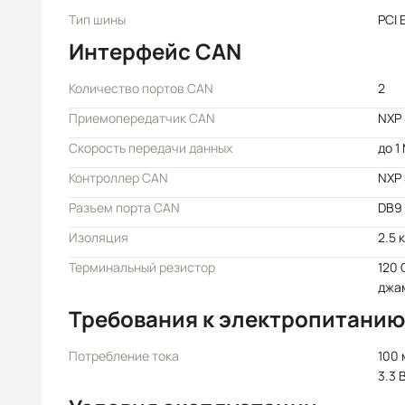
Тип шины
PCI 
Интерфейс CAN
Количество портов CAN
2
Приемопередатчик CAN
NXP
Скорость передачи данных
до 1
Контроллер CAN
NXP
Разъем порта CAN
DB9 
Изоляция
2.5 
Терминальный резистор
120 
джа
Требования к электропитанию
Потребление тока
100 
3.3 