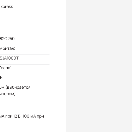
Express
 82C250
 Мбита/с
 SJA1000T
'папа'
кВ
Ом (выбирается
мпером)
мА при 12 В, 100 мА при
В