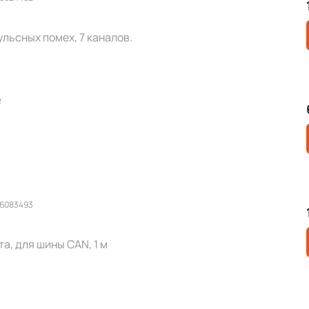
льсных помех, 7 каналов.
2
 6083493
та, для шины CAN, 1 м