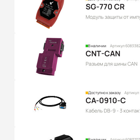
SG-770 CR
Модуль защиты от импу
В наличии
Артикул 608338
CNT-CAN
Разъем для шины CAN
Доступно к заказу
Артикул
CA-0910-C
Кабель DB-9 - 3 контак
В наличии
Артикул 6083707