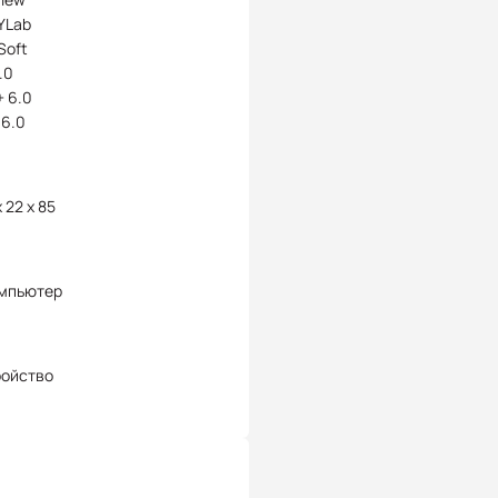
YLab
Soft
.0
 6.0
 6.0
x 22 x 85
омпьютер
ройство