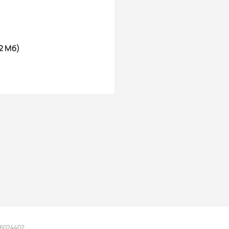
2 Мб)
 6024402