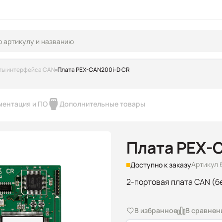
ты интерфейса CAN
Плата PEX-CAN200i-D CR
ментация и ПО
Дополнительные товары
Плата PEX-
Артикул 
Доступно к заказу
2-портовая плата CAN (б
В избранное
В сравнен