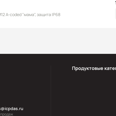
12 A-coded "мама", защита IP68
Продуктовые кате
s@icpdas.ru
 продаж