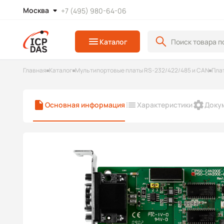
Москва
+7 (495) 980-64-06
Каталог
Главная
Каталог
Мультипортовые платы RS-232/422/485 и CAN
Пла
Основная информация
Характеристики
Доку