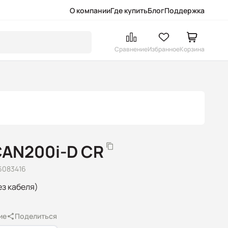
О компании
Где купить
Блог
Поддержка
Сравнение
Избранное
Корзина
CAN200i-D CR
6083416
ез кабеля)
ие
Поделиться