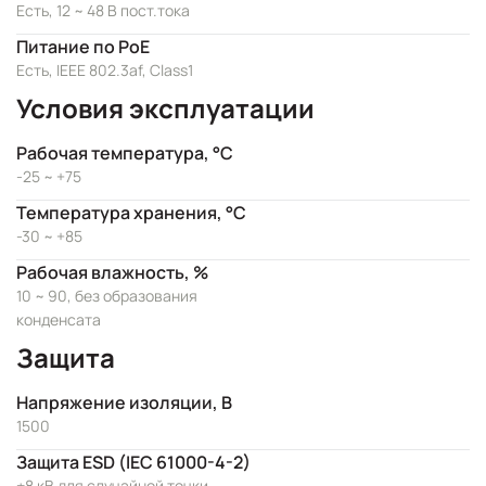
Есть, 12 ~ 48 В пост.тока
Питание по PoE
Есть, IEEE 802.3af, Class1
Условия эксплуатации
Рабочая температура, °C
-25 ~ +75
Температура хранения, °C
-30 ~ +85
Рабочая влажность, %
10 ~ 90, без образования
конденсата
Защита
Напряжение изоляции, В
1500
Защита ESD (IEC 61000-4-2)
±8 кВ для случайной точки