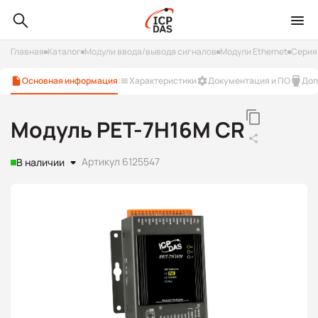
Главная
Каталог
Модули ввода/вывода сигналов
Модули Ethernet
Серия
Основная информация
Характеристики
Документация и ПО
Доп
Модуль PET-7H16M CR
Артикул 6125547
В наличии