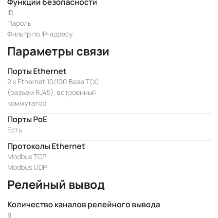
Функции безопасности
ID
Пароль
Фильтр по IP-адресу
Параметры связи
Порты Ethernet
2 x Ethernet 10/100 Base T(X)
(разъем RJ45), встроенный
коммутатор
Порты PoE
Есть
Протоколы Ethernet
Modbus TCP
Modbus UDP
Релейный вывод
Количество каналов релейного вывода
8