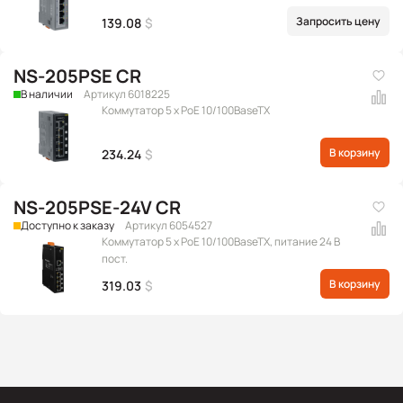
Запросить цену
139.08
$
NS-205PSE CR
В наличии
Артикул 6018225
Коммутатор 5 x PoE 10/100BaseTX
В корзину
234.24
$
NS-205PSE-24V CR
Доступно к заказу
Артикул 6054527
Коммутатор 5 x PoE 10/100BaseTX, питание 24 В
пост.
В корзину
319.03
$