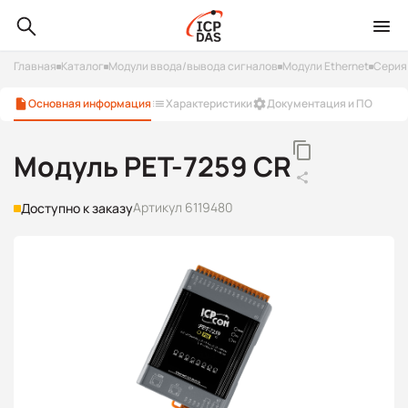
Главная
Каталог
Модули ввода/вывода сигналов
Модули Ethernet
Серия
Основная информация
Характеристики
Документация и ПО
Модуль PET-7259 CR
Артикул 6119480
Доступно к заказу