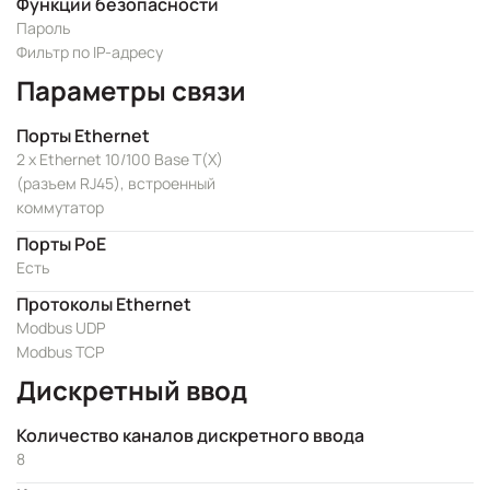
Функции безопасности
Пароль
Фильтр по IP-адресу
Параметры связи
Порты Ethernet
2 x Ethernet 10/100 Base T(X)
(разъем RJ45), встроенный
коммутатор
Порты PoE
Есть
Протоколы Ethernet
Modbus UDP
Modbus TCP
Дискретный ввод
Количество каналов дискретного ввода
8