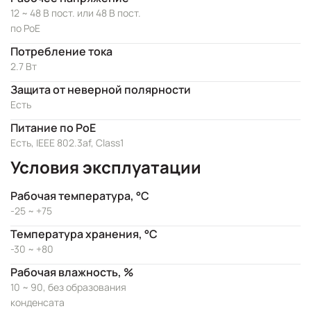
12 ~ 48 В пост. или 48 В пост.
по PoE
Потребление тока
2.7 Вт
Защита от неверной полярности
Есть
Питание по PoE
Есть, IEEE 802.3af, Class1
Условия эксплуатации
Рабочая температура, °C
-25 ~ +75
Температура хранения, °C
-30 ~ +80
Рабочая влажность, %
10 ~ 90, без образования
конденсата