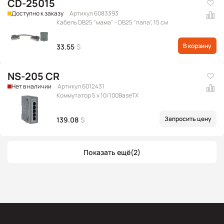
CD-25015
Доступно к заказу
Артикул 6083393
Кабель DB25 "мама" - DB25 "папа", 15 см
В корзину
33.55
$
NS-205 CR
Нет в наличии
Артикул 6012431
Коммутатор 5 x 10/100BaseTX
Запросить цену
139.08
$
Показать ещё
(2)