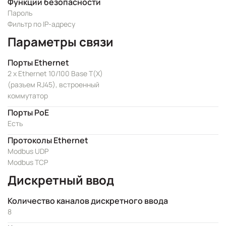
Функции безопасности
Пароль
Фильтр по IP-адресу
Параметры связи
Порты Ethernet
2 x Ethernet 10/100 Base T(X)
(разъем RJ45), встроенный
коммутатор
Порты PoE
Есть
Протоколы Ethernet
Modbus UDP
Modbus TCP
Дискретный ввод
Количество каналов дискретного ввода
8