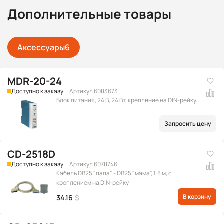
Дополнительные товары
Аксессуары
6
MDR-20-24
Доступно к заказу
Артикул 6083673
Блок питания, 24 В, 24 Вт, крепление на DIN-рейку
Запросить цену
CD-2518D
Доступно к заказу
Артикул 6078746
Кабель DB25 "папа" - DB25 "мама", 1.8 м, с
креплением на DIN-рейку
В корзину
34.16
$