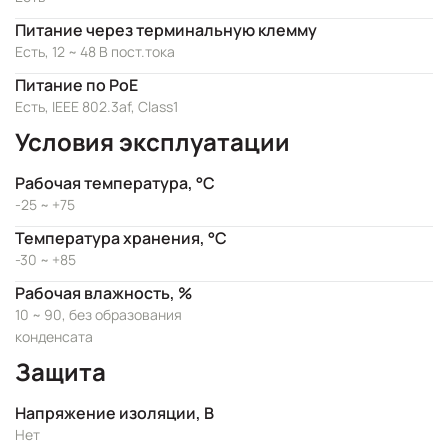
Питание через терминальную клемму
Есть, 12 ~ 48 В пост.тока
Питание по PoE
Есть, IEEE 802.3af, Class1
Условия эксплуатации
Рабочая температура, °C
-25 ~ +75
Температура хранения, °C
-30 ~ +85
Рабочая влажность, %
10 ~ 90, без образования
конденсата
Защита
Напряжение изоляции, В
Нет