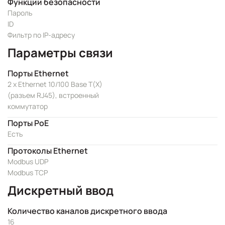
Функции безопасности
Пароль
ID
Фильтр по IP-адресу
Параметры связи
Порты Ethernet
2 x Ethernet 10/100 Base T(X)
(разъем RJ45), встроенный
коммутатор
Порты PoE
Есть
Протоколы Ethernet
Modbus UDP
Modbus TCP
Дискретный ввод
Количество каналов дискретного ввода
16