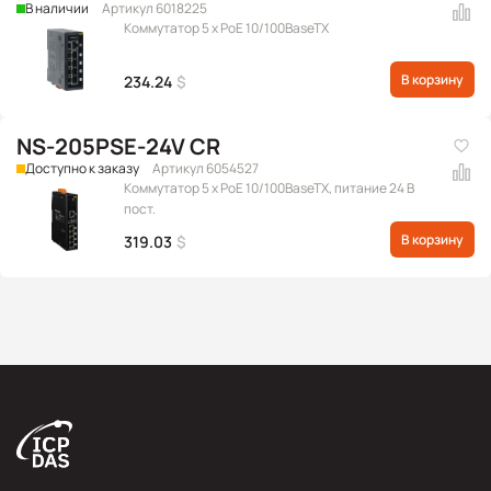
В наличии
Артикул 6018225
Коммутатор 5 x PoE 10/100BaseTX
В корзину
234.24
$
NS-205PSE-24V CR
Доступно к заказу
Артикул 6054527
Коммутатор 5 x PoE 10/100BaseTX, питание 24 В
пост.
В корзину
319.03
$