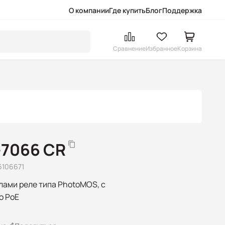
О компании
Где купить
Блог
Поддержка
Сравнение
Избранное
Корзина
-7066 CR
6106671
алами реле типа PhotoMOS, с
о PoE