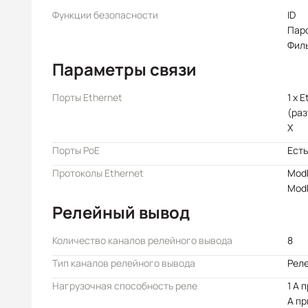
Функции безопасности
ID
Пар
Филь
Параметры связи
Порты Ethernet
1 x 
(раз
X
Порты PoE
Есть
Протоколы Ethernet
Mod
Mod
Релейный вывод
Количество каналов релейного вывода
8
Тип каналов релейного вывода
Реле
Нагрузочная способность реле
1 А 
А пр