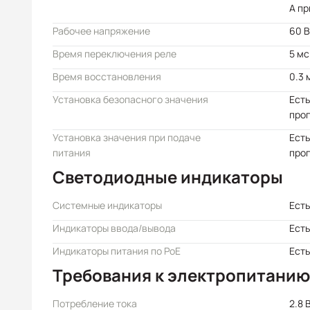
А пр
Рабочее напряжение
60 В
Время переключения реле
5 мс
Время восстановления
0.3 
Установка безопасного значения
Есть
про
Установка значения при подаче
Есть
питания
про
Светодиодные индикаторы
Системные индикаторы
Есть
Индикаторы ввода/вывода
Есть
Индикаторы питания по PoE
Есть
Требования к электропитанию
Потребление тока
2.8 