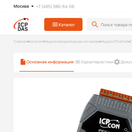
Москва
+7 (495) 980-64-06
Каталог
Главная
Каталог
Модули ввода/вывода сигналов
Модули Ethernet
С
Основная информация
Характеристики
Доку