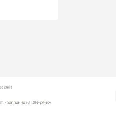
 6083673
 Вт, крепление на DIN-рейку