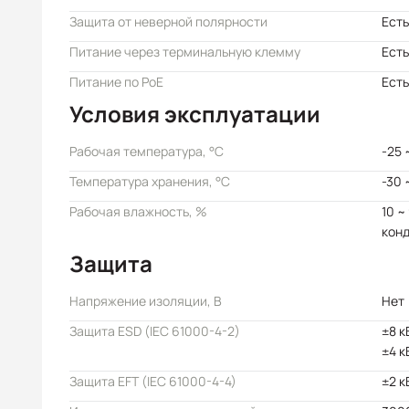
Защита от неверной полярности
Есть
Питание через терминальную клемму
Есть
Питание по PoE
Есть
Условия эксплуатации
Рабочая температура, °C
-25 
Температура хранения, °C
-30 
Рабочая влажность, %
10 ~
кон
Защита
Напряжение изоляции, В
Нет
Защита ESD (IEC 61000-4-2)
±8 к
±4 к
Защита EFT (IEC 61000-4-4)
±2 к