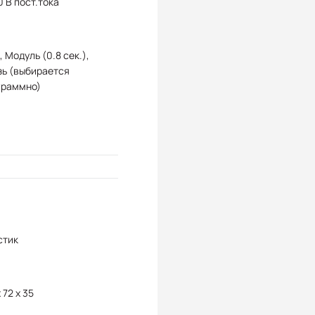
 В пост.тока
, Модуль (0.8 сек.),
зь (выбирается
граммно)
стик
 72 x 35