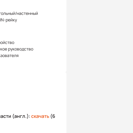
тольный/настенный
IN-рейку
ройство
кое руководство
ьзователя
асти (англ.):
скачать
(6