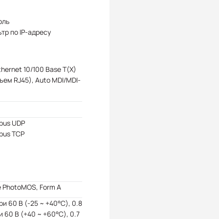
оль
тр по IP-адресу
Ethernet 10/100 Base T(X)
ъем RJ45), Auto MDI/MDI-
bus UDP
bus TCP
 PhotoMOS, Form A
при 60 В (-25 ~ +40°C), 0.8
и 60 В (+40 ~ +60°C), 0.7