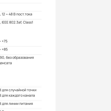
, 12 ~ 48 В пост.тока
, IEEE 802.3af, Class1
~ +75
~ +85
 90, без образования
денсата
В для случайной точки
В для каждого канала
В для линии питания