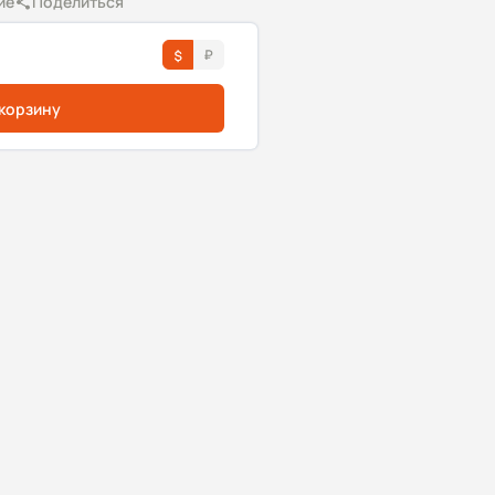
ие
Поделиться
 корзину