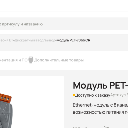
ерия ET
Дискретный ввод/вывод
Модуль PET-7066 CR
ментация и ПО
Дополнительные товары
Модуль PET
Артикул 
Доступно к заказу
Ethernet-модуль с 8 кан
возможностью питания п