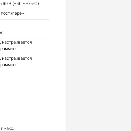
и 60 В (+60 ~ +75°C)
 пост./перем.
мс
, настраивается
граммно
, настраивается
граммно
Вт макс.