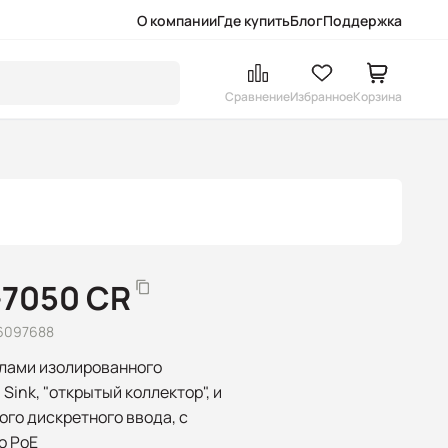
О компании
Где купить
Блог
Поддержка
Сравнение
Избранное
Корзина
-7050 CR
6097688
алами изолированного
Sink, "открытый коллектор", и
ого дискретного ввода, с
о PoE