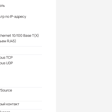
оль
тр по IP-адресу
Ethernet 10/100 Base T(X)
ъем RJ45)
bus TCP
bus UDP
/Source
рый контакт