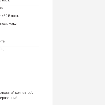
В пост.
Ом
~ +50 В пост.
 пост. макс.
ита
Гц
'открытый коллектор',
лированный