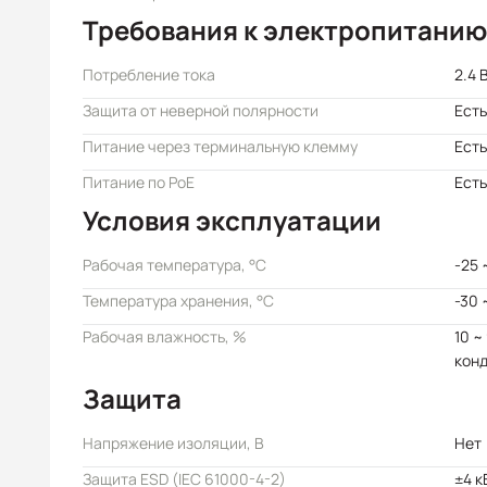
Требования к электропитанию
Потребление тока
2.4 
Защита от неверной полярности
Есть
Питание через терминальную клемму
Есть
Питание по PoE
Есть
Условия эксплуатации
Рабочая температура, °C
-25 
Температура хранения, °C
-30 
Рабочая влажность, %
10 ~
кон
Защита
Напряжение изоляции, В
Нет
Защита ESD (IEC 61000-4-2)
±4 к