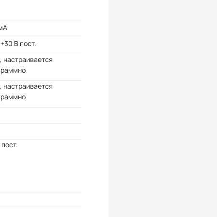
мА
 +30 В пост.
, настраивается
граммно
, настраивается
граммно
 пост.