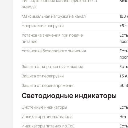
Тип подключения каналов дискретного
Sink
вывода
Максимальная нагрузка на канал
100 
Напряжение нагрузки
+5 ~
Установка значения при подаче
Есть
питания
про
Установка безопасного значения
Есть
про
Защита от короткого замыкания
Есть
Защита от перегрузки
1.3 А
Защита от перенапряжения
60 В
Светодиодные индикаторы
Системные индикаторы
Есть
Индикаторы ввода/вывода
Нет
Индикаторы питания по PoE
Есть