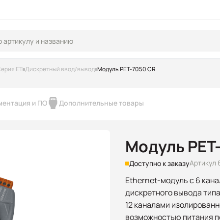
ерия ET
Дискретный ввод/вывод
Модуль PET-7050 CR
ментация и ПО
Дополнительные товары
Модуль PET
Артикул 
Доступно к заказу
Ethernet-модуль с 6 кан
дискретного вывода типа 
12 каналами изолированн
возможностью питания п