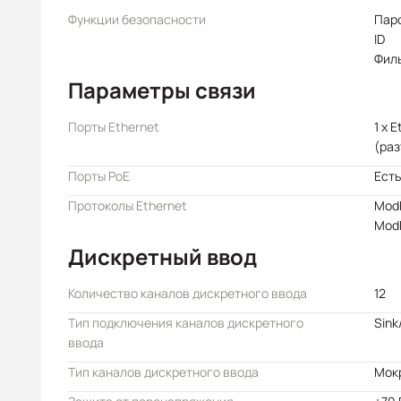
Функции безопасности
Пар
ID
Филь
Параметры связи
Порты Ethernet
1 x 
(раз
Порты PoE
Есть
Протоколы Ethernet
Mod
Mod
Дискретный ввод
Количество каналов дискретного ввода
12
Тип подключения каналов дискретного
Sink
ввода
Тип каналов дискретного ввода
Мок