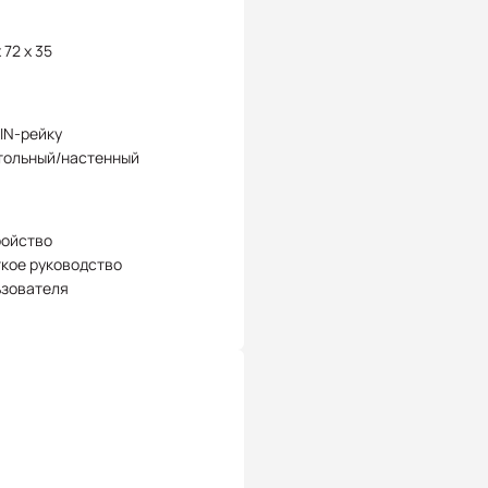
 72 x 35
IN-рейку
тольный/настенный
ройство
кое руководство
ьзователя