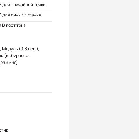
В для случайной точки
В для линии питания
 В пост.тока
, Модуль (0.8 сек.),
зь (выбирается
граммно)
стик