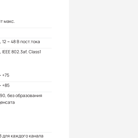
Вт макс.
, 12 ~ 48 В пост.тока
, IEEE 802.3af, Class1
~ +75
~ +85
 90, без образования
денсата
В для каждого канала