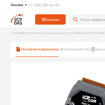
Москва
+7 (495) 980-64-06
Каталог
Главная
Каталог
Модули ввода/вывода сигналов
Модули Ethernet
С
Основная информация
Характеристики
Доку