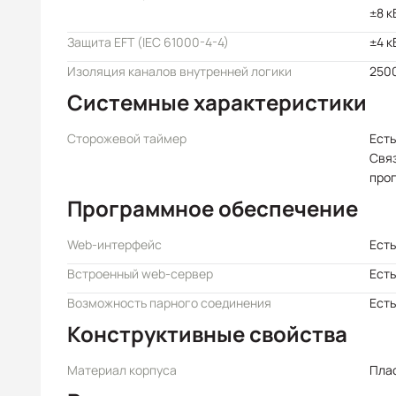
±8 к
Защита EFT (IEC 61000-4-4)
±4 к
Изоляция каналов внутренней логики
2500
Системные характеристики
Сторожевой таймер
Есть
Свя
про
Программное обеспечение
Web-интерфейс
Есть
Встроенный web-сервер
Есть
Возможность парного соединения
Есть
Конструктивные свойства
Материал корпуса
Пла