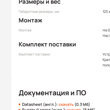
Размеры и вес
Габаритные размеры, мм
123 x
Монтаж
Монтаж
На D
Нас
Комплект поставки
Комплект поставки
Уст
Крат
пол
Документация и ПО
Datasheet (англ.):
скачать
(0.3 Мб)
Быстрый старт (англ.):
скачать
(6 Мб)