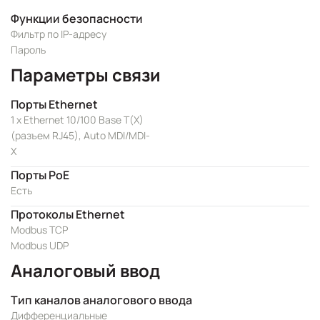
Функции безопасности
Фильтр по IP-адресу
Пароль
Параметры связи
Порты Ethernet
1 x Ethernet 10/100 Base T(X)
(разъем RJ45), Auto MDI/MDI-
X
Порты PoE
Есть
Протоколы Ethernet
Modbus TCP
Modbus UDP
Аналоговый ввод
Тип каналов аналогового ввода
Дифференциальные