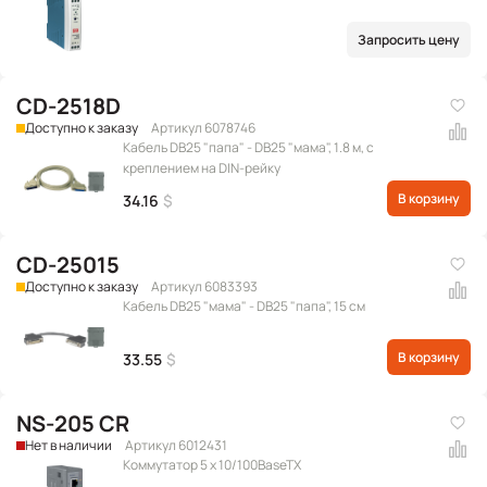
Запросить цену
CD-2518D
Доступно к заказу
Артикул 6078746
Кабель DB25 "папа" - DB25 "мама", 1.8 м, с
креплением на DIN-рейку
В корзину
34.16
$
CD-25015
Доступно к заказу
Артикул 6083393
Кабель DB25 "мама" - DB25 "папа", 15 см
В корзину
33.55
$
NS-205 CR
Нет в наличии
Артикул 6012431
Коммутатор 5 x 10/100BaseTX