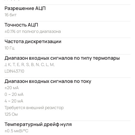
Разрешение АЦП
16 бит
Точность АЦП
±0.1% от полного диапазона
Частота дискретизации
10 Гц
Диапазон входных сигналов по типу термопары
J, K, T, E, R, S, B, N, C, L, M,
LDIN43710
Диапазон входных сигналов по току
±20 мА
0 ~ 20 мА
4 ~ 20 мА
Требуется внешний резистор
125 Ом
Температурный дрейф нуля
±0.5 мкВ/°C