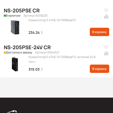
NS-205PSE CR
В наличии
Артикул 6018225
Коммутатор 5 x PoE 10/100BaseTX
В корзину
234.24
$
NS-205PSE-24V CR
Доступно к заказу
Артикул 6054527
Коммутатор 5 x PoE 10/100BaseTX, питание 24 В
пост.
В корзину
319.03
$