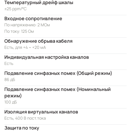
Температурный дрейф шкалы
±25 ppm/°C
Входное сопротивление
По напряжению: 2 МОм
По току: 125 Ом
Обнаружение обрыва кабеля
Есть, для +4 ~ +20 мА
Индивидуальная настройка каналов
Есть
Подавление синфазных помех (Общий режим)
86 дБ
Подавление синфазных помех (Номинальный
режим)
100 дБ
Изоляция виртуальных каналов
Есть, 400 В пост.тока
Защита по току