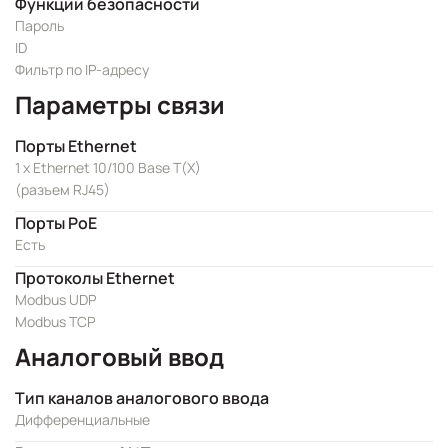
Функции безопасности
Пароль
ID
Фильтр по IP-адресу
Параметры связи
Порты Ethernet
1 x Ethernet 10/100 Base T(X)
(разъем RJ45)
Порты PoE
Есть
Протоколы Ethernet
Modbus UDP
Modbus TCP
Аналоговый ввод
Тип каналов аналогового ввода
Дифференциальные