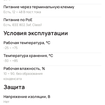
Питание через терминальную клемму
Есть, 12 ~ 48 В пост.тока
Питание по PoE
Есть, IEEE 802.3af, Class1
Условия эксплуатации
Рабочая температура, °C
-25 ~ +75
Температура хранения, °C
-30 ~ +85
Рабочая влажность, %
10 ~ 90, без образования
конденсата
Защита
Напряжение изоляции, В
Нет