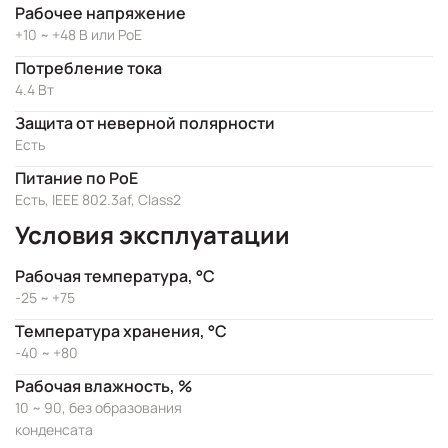
Рабочее напряжение
+10 ~ +48 В или PoE
Потребление тока
4.4 Вт
Защита от неверной полярности
Есть
Питание по PoE
Есть, IEEE 802.3af, Class2
Условия эксплуатации
Рабочая температура, °C
-25 ~ +75
Температура хранения, °C
-40 ~ +80
Рабочая влажность, %
10 ~ 90, без образования
конденсата