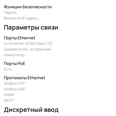
Функции безопасности
Пароль
Фильтр по IP-адресу
Параметры связи
Порты Ethernet
2 x Ethernet 10/100 Base T(X)
(разъем RJ45), встроенный
коммутатор
Порты PoE
Есть
Протоколы Ethernet
Modbus TCP
Modbus UDP
SNMP
MQTT
Дискретный ввод