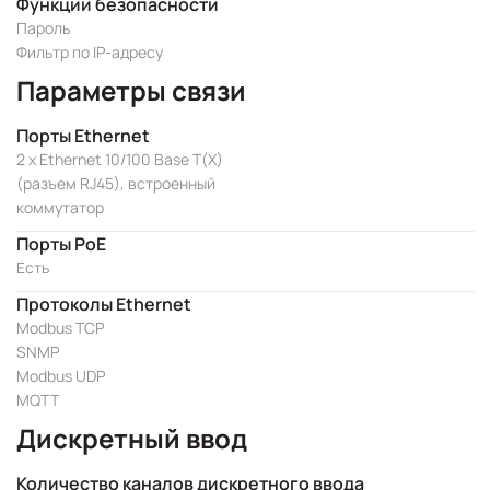
Функции безопасности
Пароль
Фильтр по IP-адресу
Параметры связи
Порты Ethernet
2 x Ethernet 10/100 Base T(X)
(разъем RJ45), встроенный
коммутатор
Порты PoE
Есть
Протоколы Ethernet
Modbus TCP
SNMP
Modbus UDP
MQTT
Дискретный ввод
Количество каналов дискретного ввода