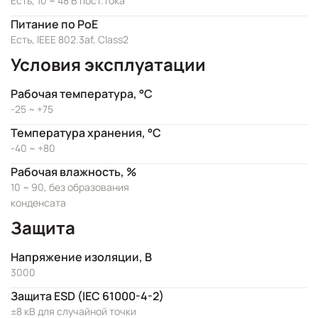
Есть, 10 ~ 48 В пост.тока
Питание по PoE
Есть, IEEE 802.3af, Class2
Условия эксплуатации
Рабочая температура, °C
-25 ~ +75
Температура хранения, °C
-40 ~ +80
Рабочая влажность, %
10 ~ 90, без образования
конденсата
Защита
Напряжение изоляции, В
3000
Защита ESD (IEC 61000-4-2)
±8 кВ для случайной точки