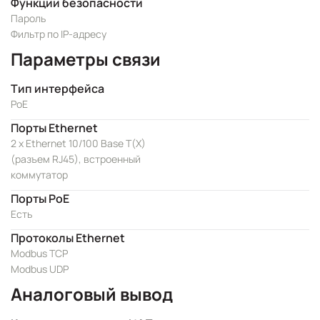
Функции безопасности
Пароль
Фильтр по IP-адресу
Параметры связи
Тип интерфейса
PoE
Порты Ethernet
2 x Ethernet 10/100 Base T(X)
(разъем RJ45), встроенный
коммутатор
Порты PoE
Есть
Протоколы Ethernet
Modbus TCP
Modbus UDP
Аналоговый вывод