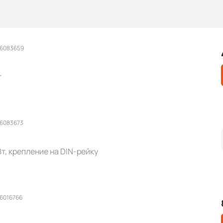
 6083659
т
 6083673
 Вт, крепление на DIN-рейку
 6016766