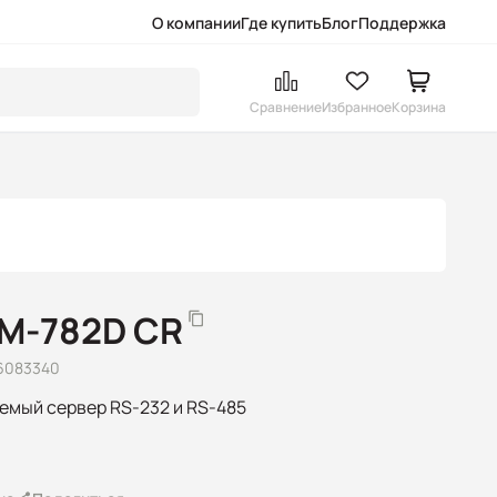
О компании
Где купить
Блог
Поддержка
Сравнение
Избранное
Корзина
M-782D CR
6083340
емый сервер RS-232 и RS-485