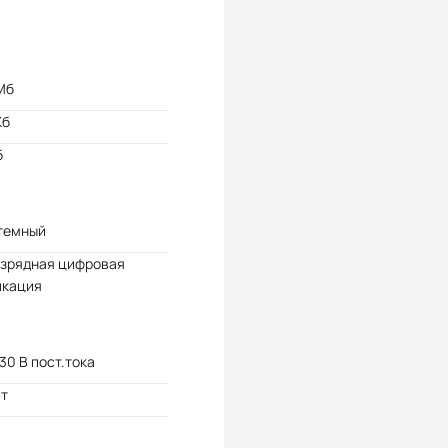
Мб
Кб
б
темный
азрядная цифровая
икация
 30 В пост.тока
Вт