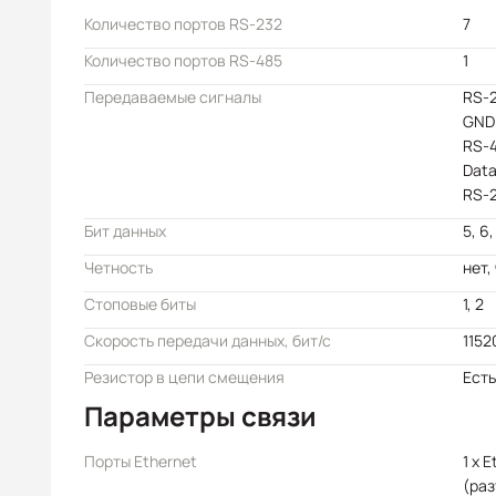
Количество портов RS-232
7
Количество портов RS-485
1
Передаваемые сигналы
RS-2
GND
RS-4
Data
RS-2
Бит данных
5, 6,
Четность
нет, 
Стоповые биты
1, 2
Скорость передачи данных, бит/с
1152
Резистор в цепи смещения
Есть
Параметры связи
Порты Ethernet
1 x 
(раз