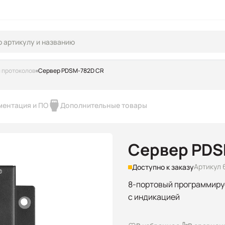
 протоколов
Сервер PDSM-782D CR
ментация и ПО
Дополнительные товары
Сервер PDS
Артикул 
Доступно к заказу
8-портовый программиру
с индикацией