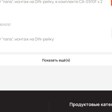
 "папа", монтаж на DIN-рейку, в комплекте CA-0910F x 2
 6016767
 "папа", монтаж на DIN-рейку
Показать ещё
(4)
Продуктовые кате