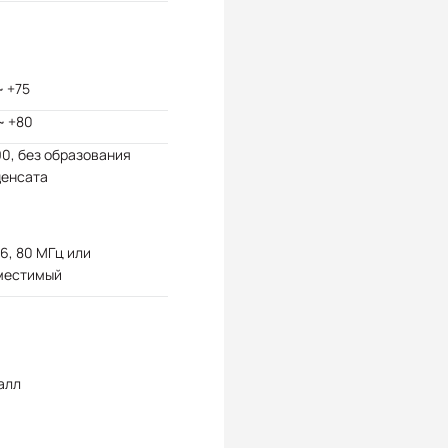
~ +75
~ +80
90, без образования
денсата
6, 80 МГц или
местимый
алл