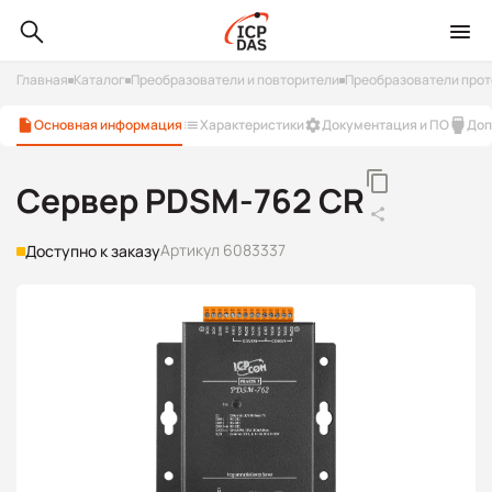
Главная
Каталог
Преобразователи и повторители
Преобразователи прот
Основная информация
Характеристики
Документация и ПО
Доп
Сервер PDSM-762 CR
Артикул 6083337
Доступно к заказу