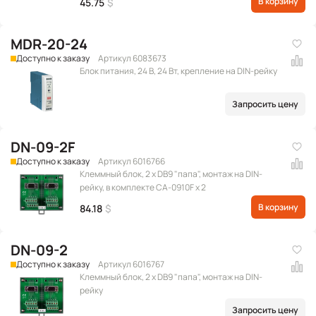
В корзину
45.75
$
MDR-20-24
Доступно к заказу
Артикул 6083673
Блок питания, 24 В, 24 Вт, крепление на DIN-рейку
Запросить цену
DN-09-2F
Доступно к заказу
Артикул 6016766
Клеммный блок, 2 x DB9 "папа", монтаж на DIN-
рейку, в комплекте CA-0910F x 2
В корзину
84.18
$
DN-09-2
Доступно к заказу
Артикул 6016767
Клеммный блок, 2 x DB9 "папа", монтаж на DIN-
рейку
Запросить цену