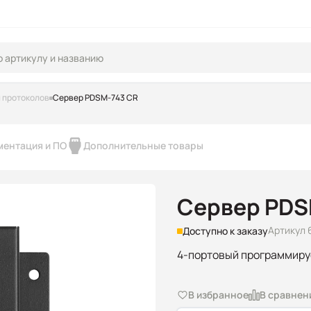
 протоколов
Сервер PDSM-743 CR
ментация и ПО
Дополнительные товары
Сервер PDS
Артикул 
Доступно к заказу
4-портовый программиру
В избранное
В сравнен