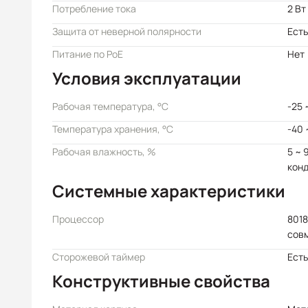
Потребление тока
2 Вт
Защита от неверной полярности
Есть
Питание по PoE
Нет
Условия эксплуатации
Рабочая температура, °C
-25 
Температура хранения, °C
-40 
Рабочая влажность, %
5 ~ 
кон
Системные характеристики
Процессор
8018
сов
Сторожевой таймер
Есть
Конструктивные свойства