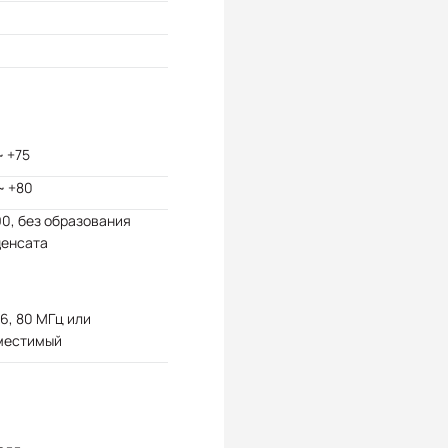
~ +75
~ +80
90, без образования
денсата
6, 80 МГц или
местимый