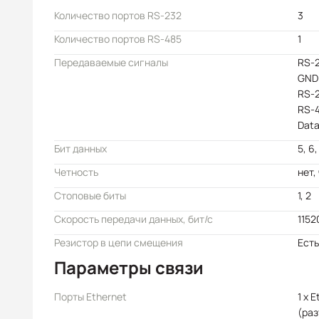
Количество портов RS-232
3
Количество портов RS-485
1
Передаваемые сигналы
RS-2
GND
RS-2
RS-4
Data
Бит данных
5, 6,
Четность
нет, 
Стоповые биты
1, 2
Скорость передачи данных, бит/с
1152
Резистор в цепи смещения
Есть
Параметры связи
Порты Ethernet
1 x 
(раз