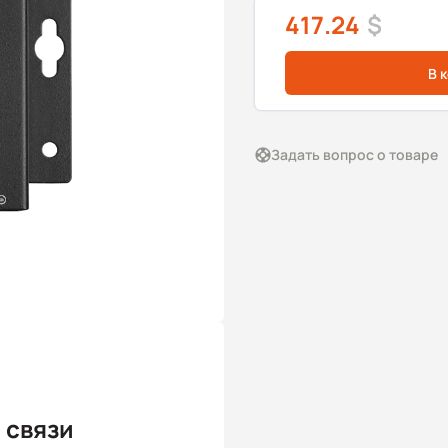
417.24
$
В 
Задать вопрос о товаре
 связи