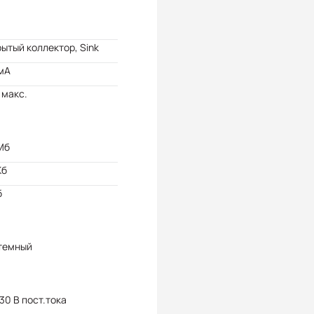
ытый коллектор, Sink
мА
 макс.
Мб
Кб
б
темный
 30 В пост.тока