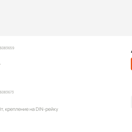
 6083659
т
 6083673
 Вт, крепление на DIN-рейку