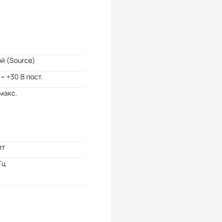
й (Source)
 ~ +30 В пост.
 макс.
ит
Гц