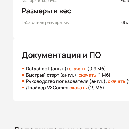
Материал корпуса
Мет
Размеры и вес
Габаритные размеры, мм
88 x
Документация и ПО
Datasheet (англ.):
скачать
(0.9 Мб)
Быстрый старт (англ.):
скачать
(1 Мб)
Руководство пользователя (англ.):
скачать
(
Драйвер VXComm:
скачать
(19 Мб)