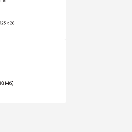
алл
 123 x 28
10 Мб)