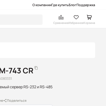
О компании
Где купить
Блог
Поддержка
Сравнение
Избранное
Корзина
M-743 CR
6083331
емый сервер RS-232 и RS-485
ие
Поделиться