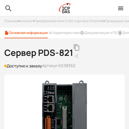
Главная
Каталог
Преобразователи COM-портов в Ethernet
Проводные пр
Основная информация
Характеристики
Документация и ПО
Доп
Сервер PDS-821
Артикул 6038362
Доступно к заказу