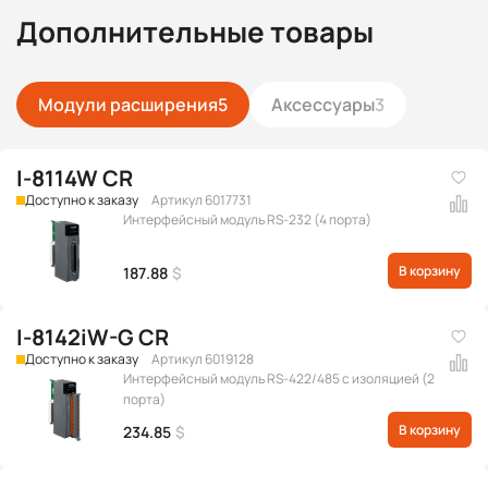
Дополнительные товары
Модули расширения
5
Аксессуары
3
I-8114W CR
Доступно к заказу
Артикул 6017731
Интерфейсный модуль RS-232 (4 порта)
В корзину
187.88
$
I-8142iW-G CR
Доступно к заказу
Артикул 6019128
Интерфейсный модуль RS-422/485 с изоляцией (2
порта)
В корзину
234.85
$