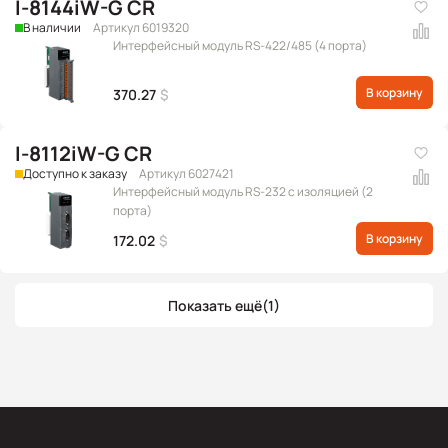
I-8144iW-G CR
В наличии
Артикул 6019320
Интерфейсный модуль RS-422/485 (4 порта)
В корзину
370.27
$
I-8112iW-G CR
Доступно к заказу
Артикул 6027421
Интерфейсный модуль RS-232 с изоляцией (2
порта)
В корзину
172.02
$
Показать ещё
(1)