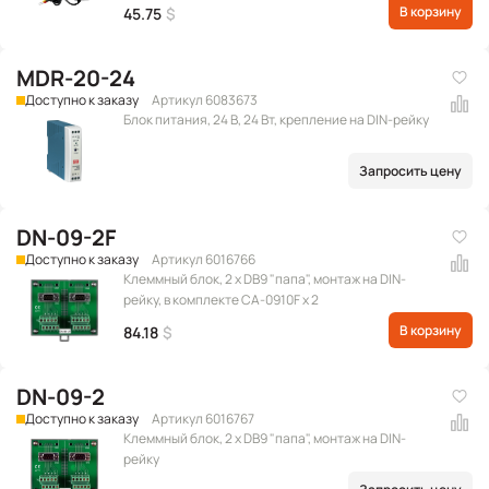
В корзину
45.75
$
MDR-20-24
Доступно к заказу
Артикул 6083673
Блок питания, 24 В, 24 Вт, крепление на DIN-рейку
Запросить цену
DN-09-2F
Доступно к заказу
Артикул 6016766
Клеммный блок, 2 x DB9 "папа", монтаж на DIN-
рейку, в комплекте CA-0910F x 2
В корзину
84.18
$
DN-09-2
Доступно к заказу
Артикул 6016767
Клеммный блок, 2 x DB9 "папа", монтаж на DIN-
рейку