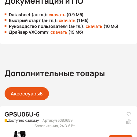
Документация и ПО
Datasheet (англ.):
скачать
(0.9 Мб)
Быстрый старт (англ.):
скачать
(1 Мб)
Руководство пользователя (англ.):
скачать
(10 Мб)
Драйвер VXComm:
скачать
(19 Мб)
Дополнительные товары
Аксессуары
8
GPSU06U-6
Доступно к заказу
Артикул 6083659
Блок питания, 24 В, 6 Вт