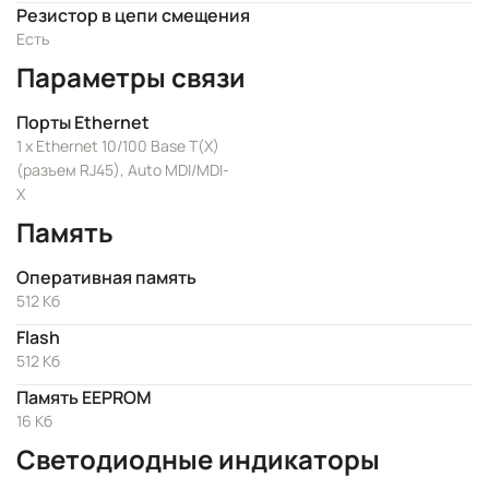
Резистор в цепи смещения
Есть
Параметры связи
Порты Ethernet
1 x Ethernet 10/100 Base T(X)
(разъем RJ45), Auto MDI/MDI-
X
Память
Оперативная память
512 Кб
Flash
512 Кб
Память EEPROM
16 Кб
Светодиодные индикаторы