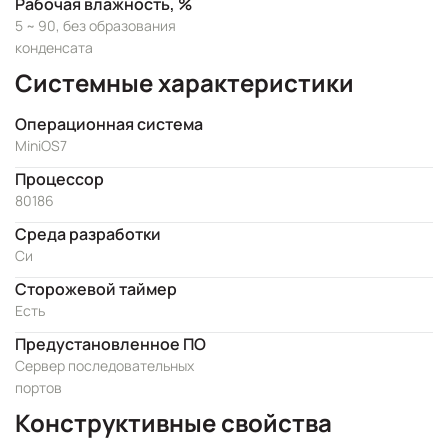
Рабочая влажность, %
5 ~ 90, без образования
конденсата
Системные характеристики
Операционная система
MiniOS7
Процессор
80186
Cреда разработки
Си
Сторожевой таймер
Есть
Предустановленное ПО
Сервер последовательных
портов
Конструктивные свойства