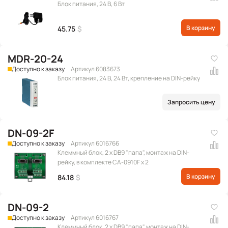
Блок питания, 24 В, 6 Вт
В корзину
45.75
$
MDR-20-24
Доступно к заказу
Артикул 6083673
Блок питания, 24 В, 24 Вт, крепление на DIN-рейку
Запросить цену
DN-09-2F
Доступно к заказу
Артикул 6016766
Клеммный блок, 2 x DB9 "папа", монтаж на DIN-
рейку, в комплекте CA-0910F x 2
В корзину
84.18
$
DN-09-2
Доступно к заказу
Артикул 6016767
Клеммный блок, 2 x DB9 "папа", монтаж на DIN-