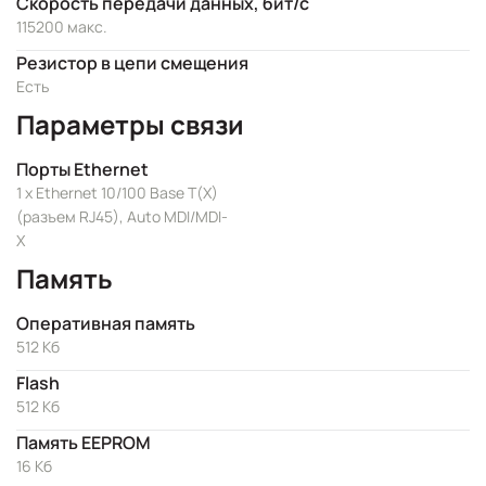
Скорость передачи данных, бит/с
115200 макс.
Резистор в цепи смещения
Есть
Параметры связи
Порты Ethernet
1 x Ethernet 10/100 Base T(X)
(разъем RJ45), Auto MDI/MDI-
X
Память
Оперативная память
512 Кб
Flash
512 Кб
Память EEPROM
16 Кб