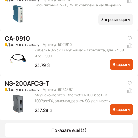
Блок питания, 24 В, 24 Вт, крепление на DIN-рейку
Запросить цену
CA-0910
Доступно к заказу
Артикул 5001910
Кабель RS-232, DB-9 "мама" - 3 контакта, для I-7188
и SST-900
В корзину
23.79
$
NS-200AFCS-T
Доступно к заказу
Артикул 6024367
Медиаконвертер Ethernet 10/100BaseTX в
100BaseFX, одномод, разъем SC, дальность
передачи до 30 км
В корзину
237.29
$
Показать ещё
(3)