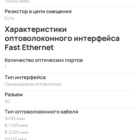
115200 макс.
Резистор в цепи смещения
Есть
Характеристики
оптоволоконного интерфейса
Fast Ethernet
Количество оптических портов
1
Тип интерфейса
Одномодовое оптоволокно
Разъем
SC
Тип оптоволоконного кабеля
9/125 мкм
8.7/125 мкм
8.3/125 мкм
10/125 мкм