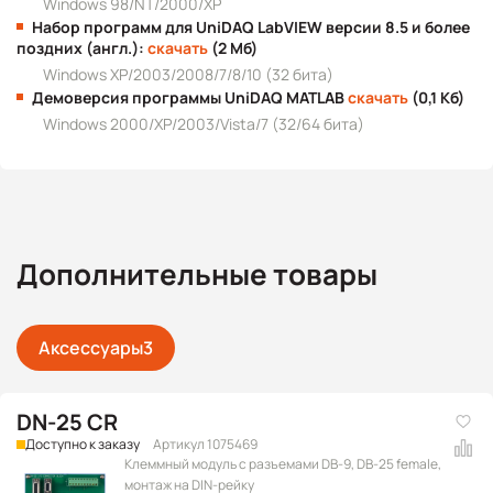
Windows 98/NT/2000/XP
Набор программ для UniDAQ LabVIEW версии 8.5 и более
поздних (англ.):
скачать
(2 Мб)
Windows XP/2003/2008/7/8/10 (32 бита)
Демоверсия программы UniDAQ MATLAB
скачать
(0,1 Кб)
Windows 2000/XP/2003/Vista/7 (32/64 бита)
Дополнительные товары
Аксессуары
3
DN-25 CR
Доступно к заказу
Артикул 1075469
Клеммный модуль с разъемами DB-9, DB-25 female,
монтаж на DIN-рейку