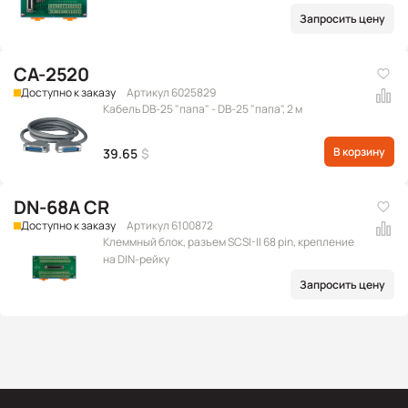
Запросить цену
CA-2520
Доступно к заказу
Артикул 6025829
Кабель DB-25 "папа" - DB-25 "папа", 2 м
В корзину
39.65
$
DN-68A CR
Доступно к заказу
Артикул 6100872
Клеммный блок, разъем SCSI-II 68 pin, крепление
на DIN-рейку
Запросить цену