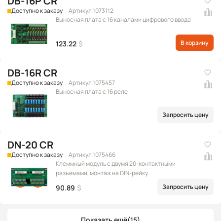
DB-16P CR
Доступно к заказу
Артикул 1073112
Выносная плата с 16 каналами цифрового ввода
В корзину
123.22
$
DB-16R CR
Доступно к заказу
Артикул 1075457
Выносная плата с 16 реле
Запросить цену
DN-20 CR
Доступно к заказу
Артикул 1075466
Клеммный модуль с двумя 20-контактными
разъемами, монтаж на DIN-рейку
Запросить цену
90.89
$
Показать ещё
(15)