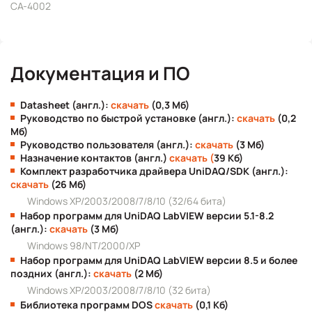
CA-4002
Документация и ПО
Datasheet (англ.):
скачать
(0,3 Мб)
Руководство по быстрой установке (англ.):
скачать
(0,2
Мб)
Руководство пользователя (англ.):
скачать
(3 Мб)
Назначение контактов (англ.)
ск
ачать (
39 Кб)
Комплект разработчика драйвера UniDAQ/SDK (англ.):
скачать
(26 Мб)
Windows XP/2003/2008/7/8/10 (32/64 бита)
Набор программ для UniDAQ LabVIEW версии 5.1-8.2
(англ.):
скачать
(3 Мб)
Windows 98/NT/2000/XP
Набор программ для UniDAQ LabVIEW версии 8.5 и более
поздних (англ.):
скачать
(2 Мб)
Windows XP/2003/2008/7/8/10 (32 бита)
Библиотека программ DOS
скачать
(0,1 Кб)