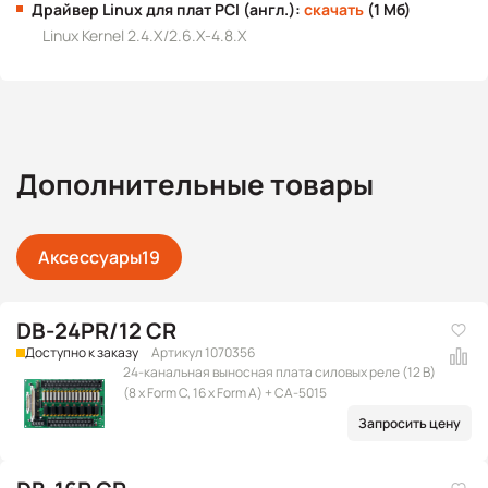
Драйвер Linux для плат PCI (англ.):
скачать
(1 Мб)
Linux Kernel 2.4.X/2.6.X-4.8.X
Дополнительные товары
Аксессуары
19
DB-24PR/12 CR
Доступно к заказу
Артикул 1070356
24-канальная выносная плата силовых реле (12 В)
(8 x Form C, 16 x Form A) + CA-5015
Запросить цену