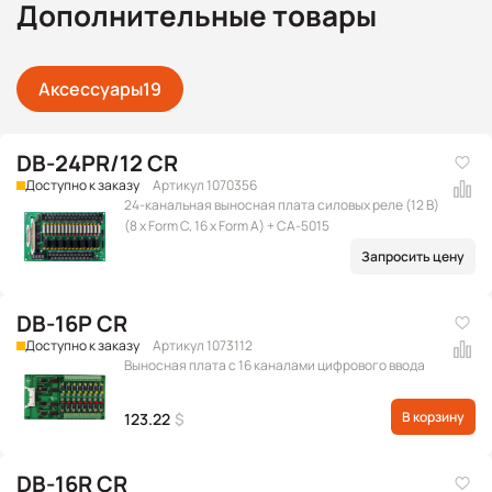
Дополнительные товары
Аксессуары
19
DB-24PR/12 CR
Доступно к заказу
Артикул 1070356
24-канальная выносная плата силовых реле (12 В)
(8 x Form C, 16 x Form A) + CA-5015
Запросить цену
DB-16P CR
Доступно к заказу
Артикул 1073112
Выносная плата с 16 каналами цифрового ввода
В корзину
123.22
$
DB-16R CR