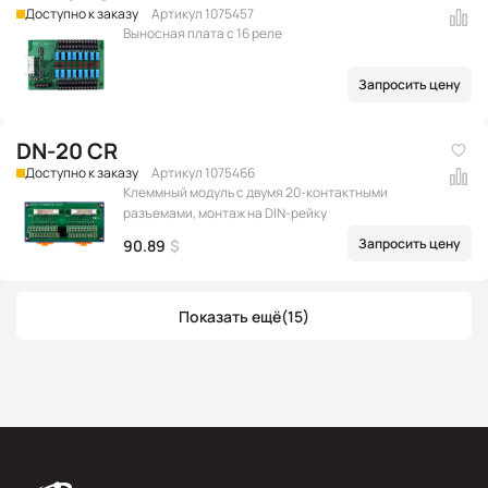
Доступно к заказу
Артикул 1075457
Выносная плата с 16 реле
Запросить цену
DN-20 CR
Доступно к заказу
Артикул 1075466
Клеммный модуль с двумя 20-контактными
разъемами, монтаж на DIN-рейку
Запросить цену
90.89
$
Показать ещё
(15)