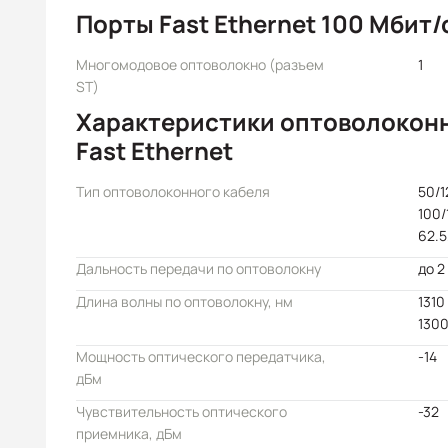
Порты Fast Ethernet 100 Мбит/
Многомодовое оптоволокно (разъем
1
ST)
Характеристики оптоволокон
Fast Ethernet
Тип оптоволоконного кабеля
50/1
100/
62.5
Дальность передачи по оптоволокну
до 2
Длина волны по оптоволокну, нм
1310
130
Мощность оптического передатчика,
-14
дБм
Чувствительность оптического
-32
приемника, дБм