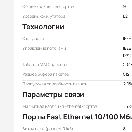
Общее количество портов
9
Уровень коммутатора
L2
Технологии
Стандарты
IEEE
Управление потоками
IEEE
pres
Таблица MAC-адресов
204
Размер буфера пакетов
512 
Пропускная способность памяти
2 Гб
Параметры связи
Магнитная изоляция Ethernet-портов
1,5 к
Порты Fast Ethernet 10/100 Мб
Витая пара (разъем RJ45)
8