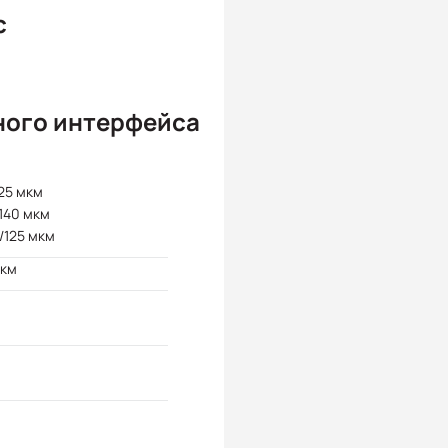
с
ного интерфейса
25 мкм
140 мкм
/125 мкм
 км
0