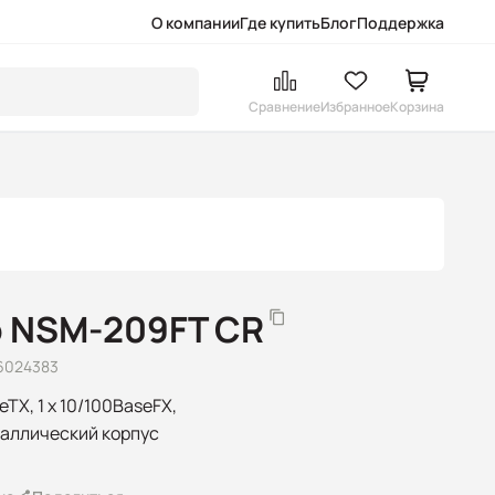
О компании
Где купить
Блог
Поддержка
Сравнение
Избранное
Корзина
 NSM-209FT CR
6024383
TX, 1 x 10/100BaseFX,
таллический корпус