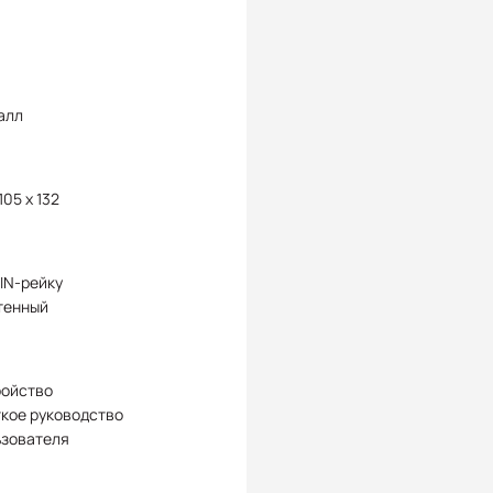
алл
105 x 132
IN-рейку
тенный
ройство
кое руководство
ьзователя