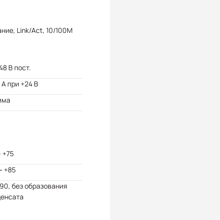
ние, Link/Act, 10/100M
 48 В пост.
 А при +24 В
мма
~ +75
~ +85
 90, без образования
денсата