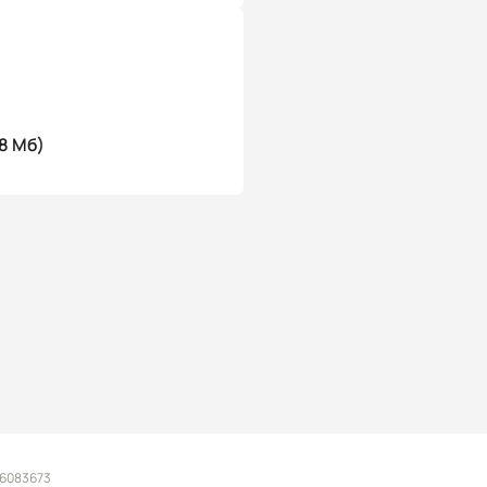
8 Мб)
 6083673