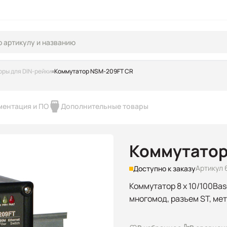
ры для DIN-рейки
Коммутатор NSM-209FT CR
ментация и ПО
Дополнительные товары
Коммутатор
Артикул 
Доступно к заказу
Коммутатор 8 x 10/100Base
многомод, разъем ST, ме