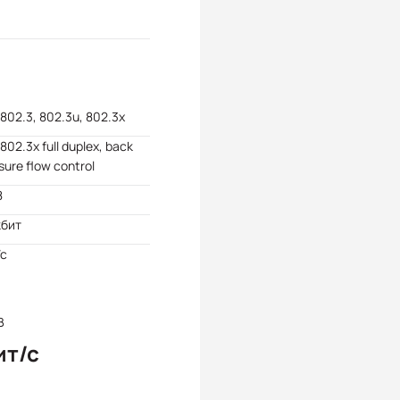
 802.3, 802.3u, 802.3x
 802.3x full duplex, back
sure flow control
8
кбит
/с
В
ит/с