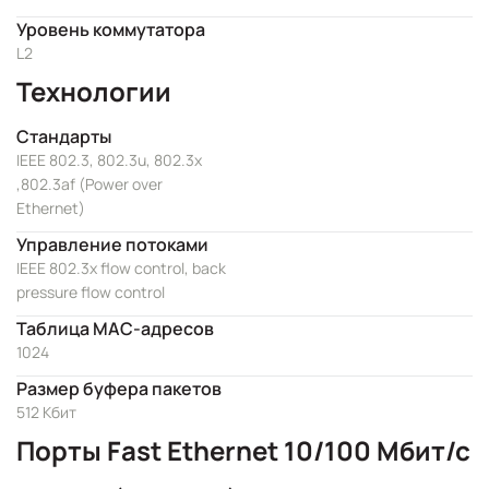
Уровень коммутатора
L2
Технологии
Стандарты
IEEE 802.3, 802.3u, 802.3x
,802.3af (Power over
Ethernet)
Управление потоками
IEEE 802.3x flow control, back
pressure flow control
Таблица MAC-адресов
1024
Размер буфера пакетов
512 Кбит
Порты Fast Ethernet 10/100 Мбит/с