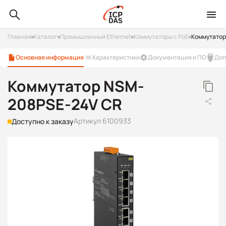
Главная
Каталог
Промышленный Ethernet
Коммутаторы с PoE
Коммутатор
Основная информация
Характеристики
Документация и ПО
Доп
Коммутатор NSM-
208PSE-24V CR
Артикул 6100933
Доступно к заказу