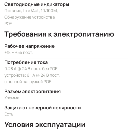
Светодиодные индикаторы
Питание, Link/Act, 10/100M,
Обнаружение устройства
POE
Требования к электропитанию
Рабочее напряжение
+18 ~ +55 пост.
Потребление тока
0.28 А @ 24 В пост. без POE
устройств; 6.1 А @ 24 В пост.
с полной нагрузкой POE
Разъем электропитания
Клемма
Защита от неверной полярности
Есть
Условия эксплуатации