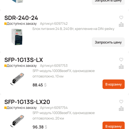
Запросить цену
SDR-240-24
Доступно к заказу
Артикул 6097742
Блок питания 24 В, 240 Вт, крепление на DIN-рейку
Запросить цену
SFP-1G13S-LX
Доступно к заказу
Артикул 6097753
SFP-модуль 1000BaseFX, одномодовое
оптоволокно, 10 км
В корзину
88.45
$
SFP-1G13S-LX20
Доступно к заказу
Артикул 6097754
SFP-модуль 1000BaseFX, одномодовое
оптоволокно, 20 км
В корзину
96.38
$