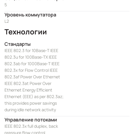
5
Уровень коммутатора
L2
Технологии
Стандарты
IEEE 802.3 for 10Base-T IEEE
802.3u for 100Base-TX IEEE
802.3ab for 1000Base-T IEEE
802.3x for Flow Control IEEE
802.3af Power Over Ethernet
IEEE 802.3at Power Over
Ethernet Energy Efficient
Ethernet (EEE) as per 802.3az;
this provides power savings
during idle network activity
Управление потоками
IEEE 802.3x full duplex, back
pressure flow control