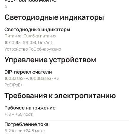
PoE+ 100/1000 Мбит/с
4
Светодиодные индикаторы
Светодиодные индикаторы
Питание, Ошибка питания,
10/100M, 1000M, LinkAct,
Устройство PoE обнаружено
Управление устройством
DIP-переключатели
100BaseSFP/1000BaseSFP и
PoE/PoE+
Требования к электропитанию
Рабочее напряжение
+18 ~ +55 пост.
Потребление тока
6.2 А при +24 В макс.