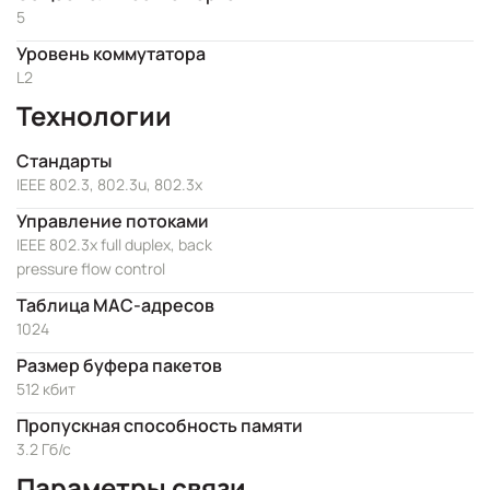
5
Уровень коммутатора
L2
Технологии
Стандарты
IEEE 802.3, 802.3u, 802.3x
Управление потоками
IEEE 802.3x full duplex, back
pressure flow control
Таблица MAC-адресов
1024
Размер буфера пакетов
512 кбит
Пропускная способность памяти
3.2 Гб/с
Параметры связи