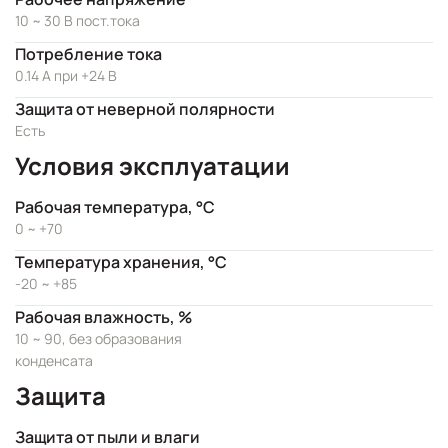
10 ~ 30 В пост.тока
Потребление тока
0.14 А при +24 В
Защита от неверной полярности
Есть
Условия эксплуатации
Рабочая температура, °C
0 ~ +70
Температура хранения, °C
-20 ~ +85
Рабочая влажность, %
10 ~ 90, без образования
конденсата
Защита
Защита от пыли и влаги