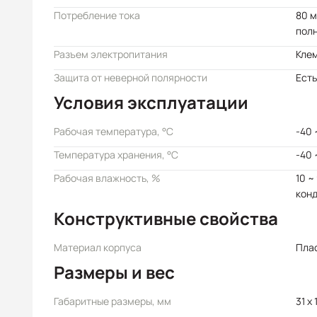
Потребление тока
80 м
полн
Разъем электропитания
Кле
Защита от неверной полярности
Есть
Условия эксплуатации
Рабочая температура, °C
-40 
Температура хранения, °C
-40 
Рабочая влажность, %
10 ~
кон
Конструктивные свойства
Материал корпуса
Пла
Размеры и вес
Габаритные размеры, мм
31 x 