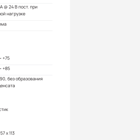
А @ 24 В пост. при
ой нагрузке
мма
~ +75
~ +85
 90, без образования
денсата
стик
157 x 113