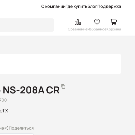
О компании
Где купить
Блог
Поддержка
Сравнение
Избранное
Корзина
 NS-208A CR
700
seTX
ие
Поделиться