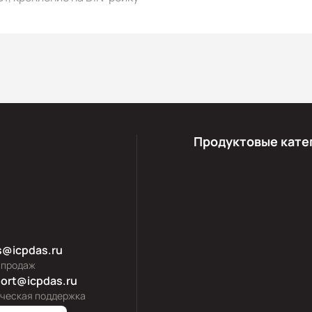
Продуктовые кате
s@icpdas.ru
 продаж
ort@icpdas.ru
ическая поддержка