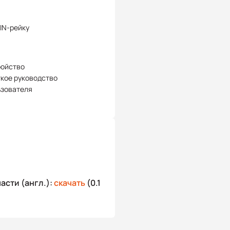
IN-рейку
ройство
кое руководство
ьзователя
асти (англ.):
скачать
(0.1