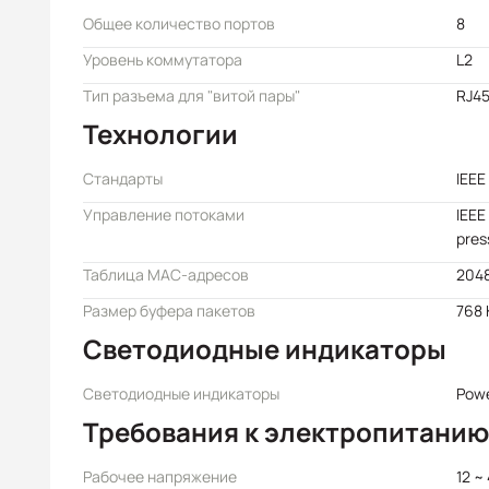
Общее количество портов
8
Уровень коммутатора
L2
Тип разъема для "витой пары"
RJ4
Технологии
Стандарты
IEEE
Управление потоками
IEEE
pres
Таблица MAC-адресов
204
Размер буфера пакетов
768 
Светодиодные индикаторы
Светодиодные индикаторы
Powe
Требования к электропитанию
Рабочее напряжение
12 ~