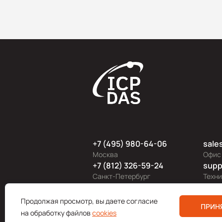
+7 (495) 980-64-06
sale
Москва
Офис
+7 (812) 326-59-24
supp
Санкт-Петербург
Техн
Продолжая просмотр, вы даете согласие
Поли
ПРИН
на обработку файлов
cookies
© 200