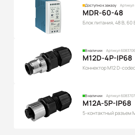
Доступно к заказу
Артикул
MDR-60-48
Блок питания, 48 В, 60
В наличии
Артикул 608370
M12D-4P-IP68
Коннектор M12 D-coded 
В наличии
Артикул 6083707
M12A-5P-IP68
5-контактный разъем M