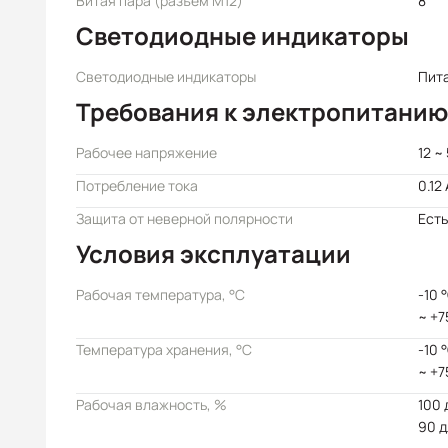
Витая пара (разъем M12)
8
Светодиодные индикаторы
Светодиодные индикаторы
Пита
Требования к электропитанию
Рабочее напряжение
12 ~
Потребление тока
0.12
Защита от неверной полярности
Есть
Условия эксплуатации
Рабочая температура, °C
-10 
~ +7
Температура хранения, °C
-10 
~ +7
Рабочая влажность, %
100 
90 д