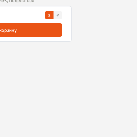
ие
Поделиться
 корзину