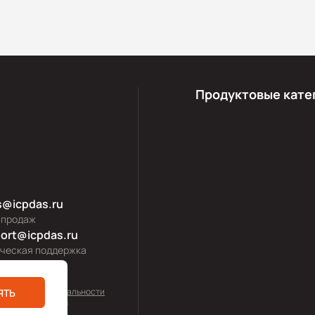
Продуктовые кате
s@icpdas.ru
 продаж
ort@icpdas.ru
ическая поддержка
тика конфиденциальности
ЯТЬ
0—2026 icpdas.ru