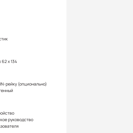
стик
x 62 x 134
IN-рейку (опционально)
тенный
ройство
кое руководство
ьзователя