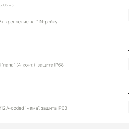
 6083675
 Вт, крепление на DIN-рейку
6
"папа" (4-конт.), защита IP68
12 A-coded "мама", защита IP68