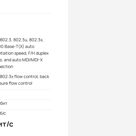
 802.3, 802.3u, 802.3x,
00 Base-T(X) auto
tiation speed, F/H duplex
, and auto MDI/MDI-X
ection
 802.3x flow control, back
sure flow control
кбит
Гб/с
ит/с