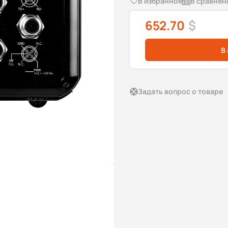
В избранное
В сравнен
652.70
$
В
Задать вопрос о товаре