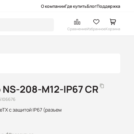
О компании
Где купить
Блог
Поддержка
Сравнение
Избранное
Корзина
 NS-208-M12-IP67 CR
6106676
eTX с защитой IP67 (разъем