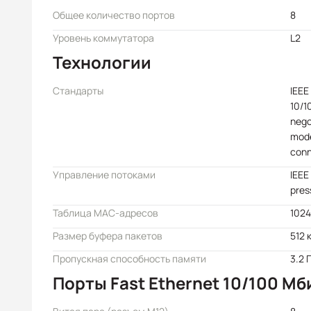
Общее количество портов
8
Уровень коммутатора
L2
Технологии
Стандарты
IEEE
10/1
nego
mode
conn
Управление потоками
IEEE
pres
Таблица MAC-адресов
1024
Размер буфера пакетов
512 
Пропускная способность памяти
3.2 
Порты Fast Ethernet 10/100 Мб