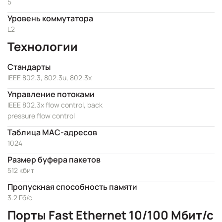
5
Уровень коммутатора
L2
Технологии
Стандарты
IEEE 802.3, 802.3u, 802.3x
Управление потоками
IEEE 802.3x flow control, back
pressure flow control
Таблица MAC-адресов
1024
Размер буфера пакетов
512 кбит
Пропускная способность памяти
3.2 Гб/с
Порты Fast Ethernet 10/100 Мбит/с