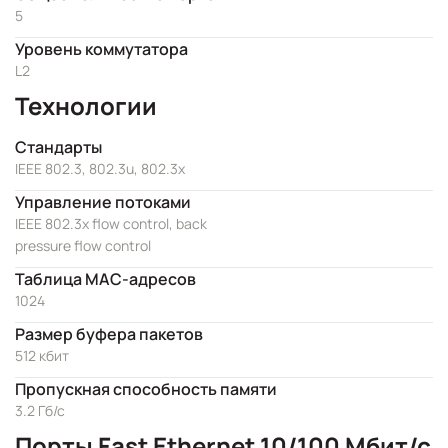
5
Уровень коммутатора
L2
Технологии
Стандарты
IEEE 802.3, 802.3u, 802.3x
Управление потоками
IEEE 802.3x flow control, back
pressure flow control
Таблица MAC-адресов
1024
Размер буфера пакетов
512 кбит
Пропускная способность памяти
3.2 Гб/с
Порты Fast Ethernet 10/100 Мбит/с