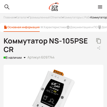
Главная
Каталог
Промышленный Ethernet
Коммутаторы с PoE
Коммутатор
Основная информация
Характеристики
Документация и ПО
Доп
Коммутатор NS-105PSE
CR
Артикул 6097744
В наличии