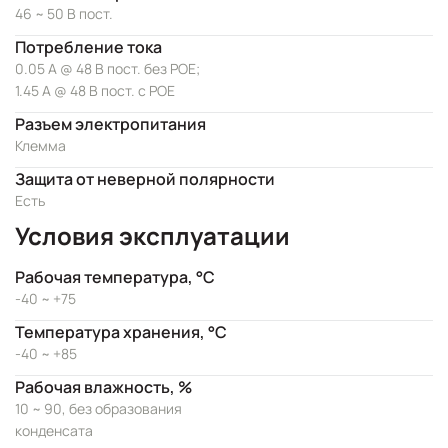
46 ~ 50 В пост.
Потребление тока
0.05 А @ 48 В пост. без POE;
1.45 А @ 48 В пост. с POE
Разъем электропитания
Клемма
Защита от неверной полярности
Есть
Условия эксплуатации
Рабочая температура, °C
-40 ~ +75
Температура хранения, °C
-40 ~ +85
Рабочая влажность, %
10 ~ 90, без образования
конденсата