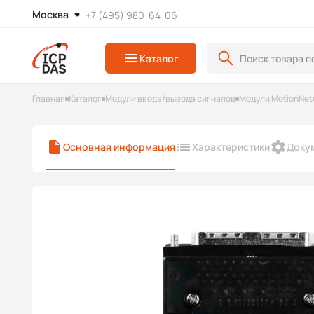
Москва
+7 (495) 980-64-06
Каталог
Главная
Каталог
Модули ввода/вывода сигналов
Модули MotionNet
Основная информация
Характеристики
Доку