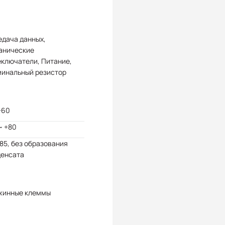
едача данных,
анические
еключатели, Питание,
минальный резистор
+60
~ +80
 85, без образования
денсата
жинные клеммы