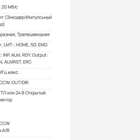
~ 20 Мб/с
бит (Энкодер/Импулсьный
од)
бразная, Трапецевидная
, LMT-, HOME, SD, EMG
t: INP, ALM, RDY; Output:
N, ALMRST, ERC
МГц макс.
CCW; OUT/DIR
ТТЛ или 24 В Открытый
лектор
/CCW
 A/B