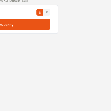
ие
Поделиться
 корзину