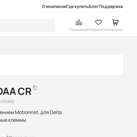
О компании
Где купить
Блог
Поддержка
Сравнение
Избранное
Корзина
DAA CR
6115982
нием Motionnet, для Delta
нные клеммы