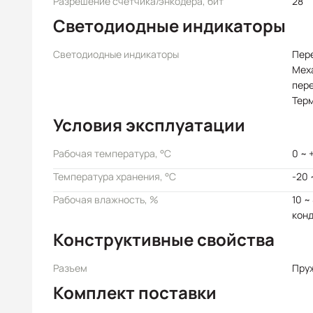
Разрешение счетчика/энкодера, бит
28
Светодиодные индикаторы
Светодиодные индикаторы
Пер
Мех
пер
Тер
Условия эксплуатации
Рабочая температура, °C
0 ~ 
Температура хранения, °C
-20 
Рабочая влажность, %
10 ~
кон
Конструктивные свойства
Разъем
Пру
Комплект поставки