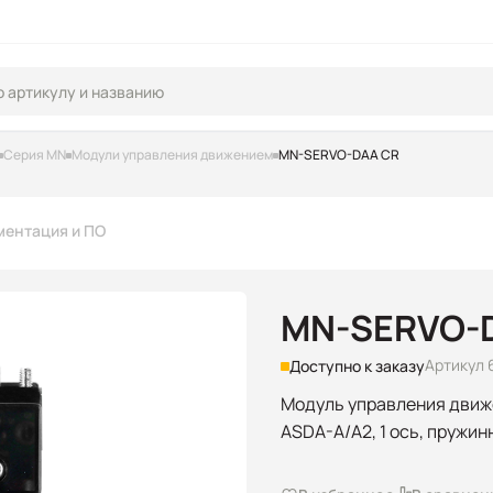
Серия MN
Модули управления движением
MN-SERVO-DAA CR
ментация и ПО
MN-SERVO-
Артикул 
Доступно к заказу
Модуль управления движе
ASDA-A/A2, 1 ось, пружи