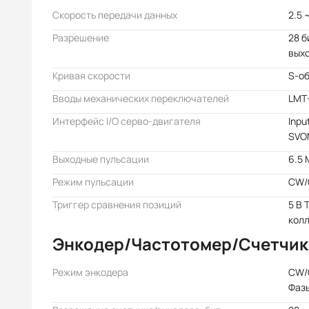
Скорость передачи данных
2.5 
Разрешение
28 
вых
Кривая скорости
S-о
Вводы механических переключателей
LMT+
Интерфейс I/O серво-двигателя
Inpu
SVO
Выходные пульсации
6.5 
Режим пульсации
CW/
Триггер сравнения позиций
5 В 
кол
Энкодер/Частотомер/Счетчик
Режим энкодера
CW
Фазы