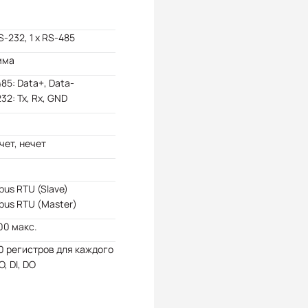
RS-232, 1 x RS-485
мма
85: Data+, Data-
32: Tx, Rx, GND
 чет, нечет
us RTU (Slave)
us RTU (Master)
00 макс.
 регистров для каждого
O, DI, DO