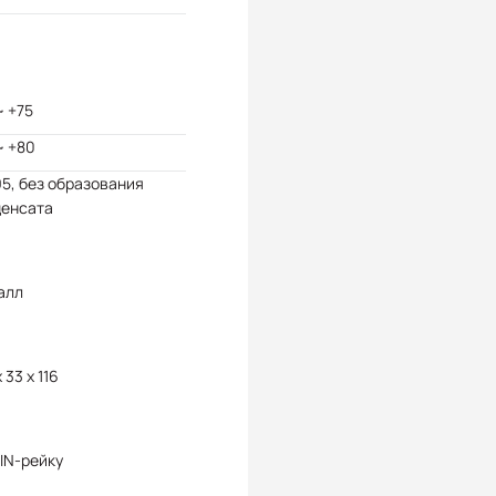
~ +75
~ +80
95, без образования
денсата
алл
 33 x 116
IN-рейку