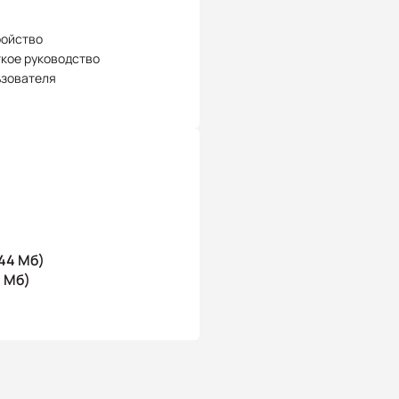
ройство
кое руководство
ьзователя
44 Мб)
1 Мб)