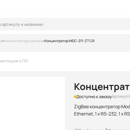
па
Концентраторы данных
Концентратор MDC-211-ZT CR
ментация и ПО
Концентрат
Артикул 
Доступно к заказу
ZigBee концентратор Mod
Ethernet, 1 x RS-232, 1 x R