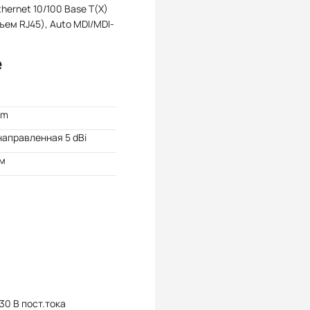
Ethernet 10/100 Base T(X)
ъем RJ45), Auto MDI/MDI-
e
Bm
аправленная 5 dBi
 м
 30 В пост.тока