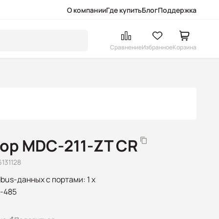
О компании
Где купить
Блог
Поддержка
Сравнение
Избранное
Корзина
ор MDC-211-ZT CR
6131128
bus-данных с портами: 1 x
S-485