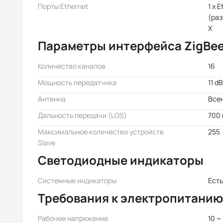
Порты Ethernet
1 x 
(раз
X
Параметры интерфейса ZigBe
Количество каналов
16
Мощность передатчика
11 d
Антенна
Всен
Дальность передачи (LOS)
700
Максимальное количество устройств
255
Slave
Светодиодные индикаторы
Системные индикаторы
Есть
Требования к электропитанию
Рабочее напряжение
10 ~