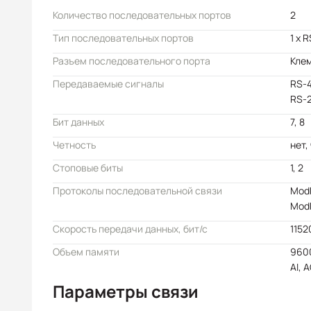
Количество последовательных портов
2
Тип последовательных портов
1 x 
Разъем последовательного порта
Кле
Передаваемые сигналы
RS-4
RS-2
Бит данных
7, 8
Четность
нет,
Стоповые биты
1, 2
Протоколы последовательной связи
Modb
Modb
Скорость передачи данных, бит/с
1152
Объем памяти
9600
AI, A
Параметры связи