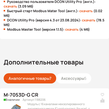
Руководство пользователя DCON Utility Pro (англ.):
скачать
(3.09 Мб)
Быстрый старт Modbus Mater Tool (англ.):
скачать
(0.02
Мб)
DCON Utility Pro (версия 4.3 от 23.08.2024):
скачать
(78.5
Мб)
Modbus Master Tool (версия 1.1.5):
скачать
(4 Мб)
Дополнительные товары
Аналогичные товары
7
Аксессуары
5
M-7053D-G CR
В наличии
Артикул 1188206
Модуль с 16 каналами неизолированного
дискретного ввода (Сухой контакт, Source), с