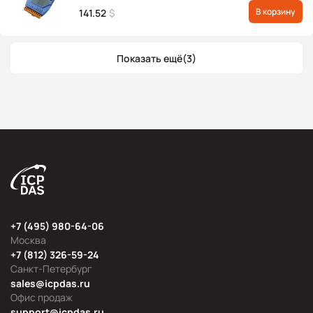
с межканальной изоляцией (6 каналов), протокол
В корзину
141.52
$
DCON
Показать ещё
(3)
+7 (495) 980-64-06
Москва
+7 (812) 326-59-24
Санкт-Петербург
sales@icpdas.ru
Офис продаж
support@icpdas.ru