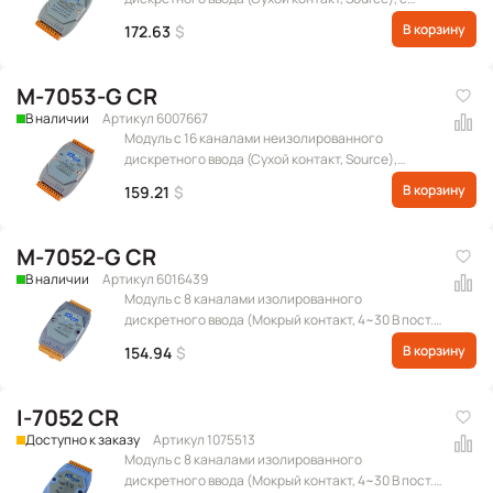
индикацией, протокол Modbus RTU
В корзину
172.63
$
M-7053-G CR
В наличии
Артикул 6007667
Модуль с 16 каналами неизолированного
дискретного ввода (Сухой контакт, Source),
протокол Modbus RTU
В корзину
159.21
$
M-7052-G CR
В наличии
Артикул 6016439
Модуль с 8 каналами изолированного
дискретного ввода (Мокрый контакт, 4~30 В пост.),
с межканальной изоляцией (6 каналов), протокол
В корзину
154.94
$
Modbus RTU
I-7052 CR
Доступно к заказу
Артикул 1075513
Модуль с 8 каналами изолированного
дискретного ввода (Мокрый контакт, 4~30 В пост.),