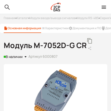
Главная
Каталог
Модули ввода/вывода сигналов
Модули RS-485
Серия 
Основная информация
Характеристики
Документация и ПО
Доп
Модуль M-7052D-G CR
Артикул 6000807
В наличии