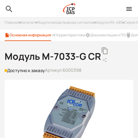
Главная
Каталог
Модули ввода/вывода сигналов
Модули RS-485
Серия 
Основная информация
Характеристики
Документация и ПО
Доп
Модуль M-7033-G CR
Артикул 6000398
Доступно к заказу