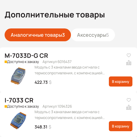
Дополнительные товары
Аналогичные товары
3
Аксессуары
5
M-7033D-G CR
Доступно к заказу
Артикул 6016437
Модуль с 3 каналами ввода сигнала с
термосопротивления, с компенсацией
сопротивления проводов в 3/4-проводном
В корзину
422.73
$
подключении, с индикацией, протокол Modbus
RTU
I-7033 CR
Доступно к заказу
Артикул 1094326
Модуль с 3 каналами ввода сигнала с
термосопротивления, с компенсацией
сопротивления проводов в 3/4-проводном
В корзину
348.31
$
подключении, протокол DCON