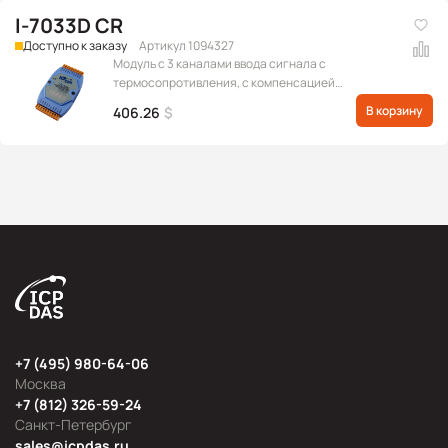
I-7033D CR
Доступно к заказу
Артикул 1094327
Модуль с 3 каналами ввода сигнала с
термосопротивления, с компенсацией
сопротивления проводов в 3/4-проводном
В корзину
406.26
$
подключении, с индикацией, протокол DCON
+7 (495) 980-64-06
Москва
+7 (812) 326-59-24
Санкт-Петербург
sales@icpdas.ru