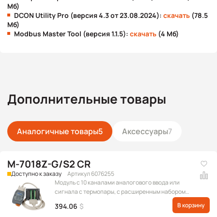
Мб)
DCON Utility Pro (версия 4.3 от 23.08.2024):
скачать
(78.5
Мб)
Modbus Master Tool (версия 1.1.5):
скачать
(4 Мб)
Дополнительные товары
Аналогичные товары
5
Аксессуары
7
M-7018Z-G/S2 CR
Доступно к заказу
Артикул 6076255
Модуль с 10 каналами аналогового ввода или
сигнала с термопары, с расширенным набором
подключаемых термопар, с защитой от
В корзину
394.06
$
перенапряжения, в комплект поставки входит DB-