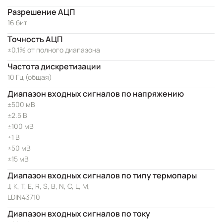
Разрешение АЦП
16 бит
Точность АЦП
±0.1% от полного диапазона
Частота дискретизации
10 Гц (общая)
Диапазон входных сигналов по напряжению
±500 мВ
±2.5 В
±100 мВ
±1 В
±50 мВ
±15 мВ
Диапазон входных сигналов по типу термопары
J, K, T, E, R, S, B, N, C, L, M,
LDIN43710
Диапазон входных сигналов по току