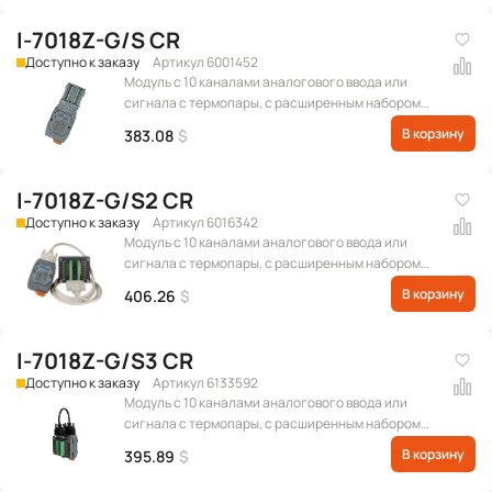
1822 и CA-252518D, протокол Modbus RTU
I-7018Z-G/S CR
Доступно к заказу
Артикул 6001452
Модуль с 10 каналами аналогового ввода или
сигнала с термопары, с расширенным набором
подключаемых термопар, с защитой от
В корзину
383.08
$
перенапряжения, в комплект поставки входит DB-
1820, протокол DCON
I-7018Z-G/S2 CR
Доступно к заказу
Артикул 6016342
Модуль с 10 каналами аналогового ввода или
сигнала с термопары, с расширенным набором
подключаемых термопар, с защитой от
В корзину
406.26
$
перенапряжения, в комплект поставки входит DB-
1822 и CA-252518D, протокол DCON
I-7018Z-G/S3 CR
Доступно к заказу
Артикул 6133592
Модуль с 10 каналами аналогового ввода или
сигнала с термопары, с расширенным набором
подключаемых термопар, с защитой от
В корзину
395.89
$
перенапряжения, в комплект поставки входит DN-
1823 и CA-2525015D, протокол DCON