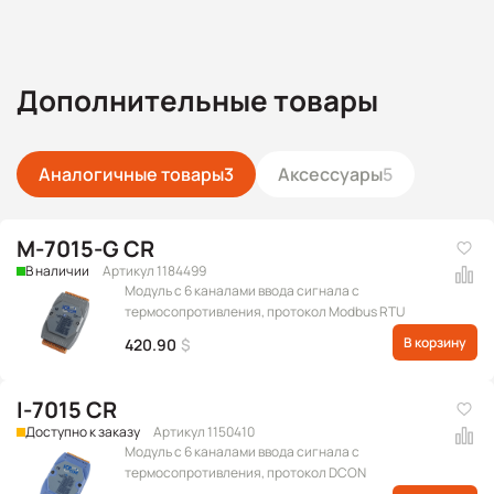
Дополнительные товары
Аналогичные товары
3
Аксессуары
5
M-7015-G CR
В наличии
Артикул 1184499
Модуль с 6 каналами ввода сигнала с
термосопротивления, протокол Modbus RTU
В корзину
420.90
$
I-7015 CR
Доступно к заказу
Артикул 1150410
Модуль с 6 каналами ввода сигнала с
термосопротивления, протокол DCON