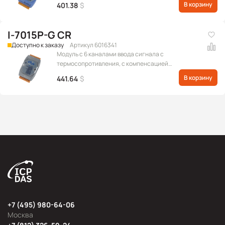
В корзину
401.38
$
I-7015P-G CR
Доступно к заказу
Артикул 6016341
Модуль с 6 каналами ввода сигнала с
термосопротивления, с компенсацией
сопротивления проводов в 3-проводном
В корзину
441.64
$
подключении, протокол DCON
+7 (495) 980-64-06
Москва