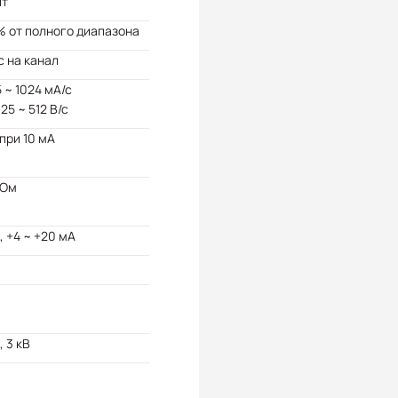
ит
% от полного диапазона
с на канал
5 ~ 1024 мА/с
25 ~ 512 В/с
 при 10 мА
 Ом
, +4 ~ +20 мА
, 3 кВ