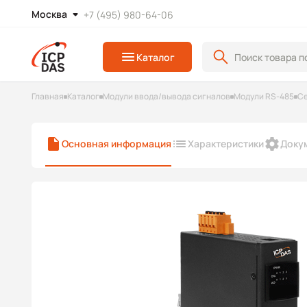
Москва
+7 (495) 980-64-06
Каталог
Главная
Каталог
Модули ввода/вывода сигналов
Модули RS-485
С
Основная информация
Характеристики
Доку