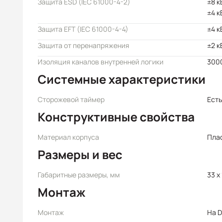
Защита ESD (IEC 61000-4-2)
±8 к
±4 к
Защита EFT (IEC 61000-4-4)
±4 к
Защита от перенапряжения
±2 к
Изоляция каналов внутренней логики
3000
Системные характеристики
Сторожевой таймер
Есть
Конструктивные свойства
Материал корпуса
Пла
Размеры и вес
Габаритные размеры, мм
33 x
Монтаж
Монтаж
На D