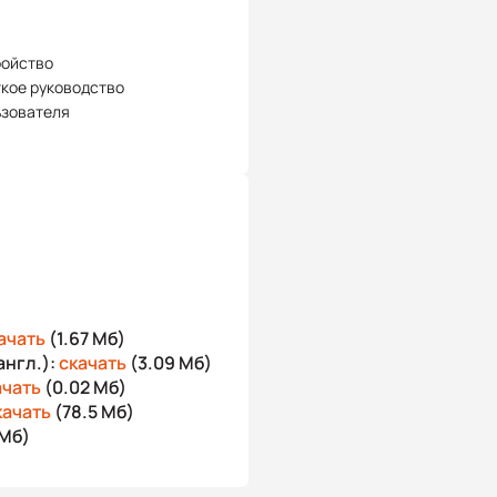
ройство
кое руководство
ьзователя
ачать
(1.67 Мб)
англ.):
скачать
(3.09 Мб)
ачать
(0.02 Мб)
качать
(78.5 Мб)
 Мб)