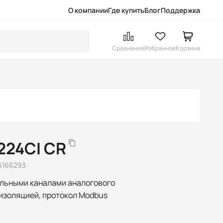
О компании
Где купить
Блог
Поддержка
Сравнение
Избранное
Корзина
224CI CR
6166293
льными каналами аналогового
изоляцией, протокол Modbus