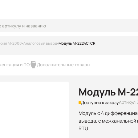
ерия M-2000
Аналоговый вывод
Модуль M-2224CI CR
ментация и ПО
Дополнительные товары
Модуль M-2
Артикул 
Доступно к заказу
Модуль с 4 дифференциа
вывода, с межканальной 
RTU