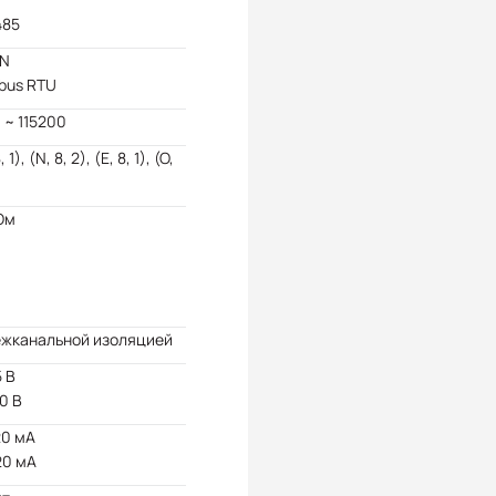
485
N
bus RTU
 ~ 115200
, 1), (N, 8, 2), (E, 8, 1), (O,
Ом
ежканальной изоляцией
5 В
10 В
20 мА
20 мА