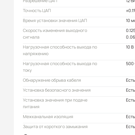
Разрешение ЦАП
12 б
Точность ЦАП
±0.1
Время установки значения ЦАП
10 м
Скорость изменения выходного
0.12
сигнала
0.06
Нагрузочная способность выхода по
10 В
напряжению
Нагрузочная способность выхода по
500
току
Обнаружение обрыва кабеля
Есть
Установка безопасного значения
Есть
Установка значения при подаче
Есть
питания
Межканальная изоляция
Есть
Защита от короткого замыкания
Есть