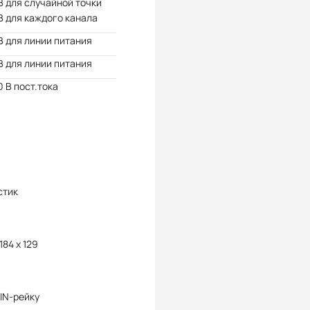
В для случайной точки
В для каждого канала
В для линии питания
В для линии питания
 В пост.тока
стик
 184 x 129
IN-рейку