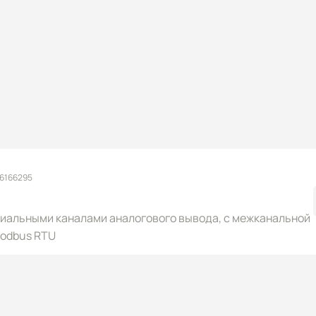
 6166295
иальными каналами аналогового вывода, с межканальной
Modbus RTU