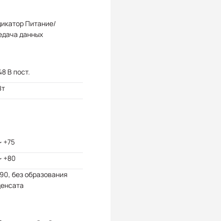
дикатор Питание/
едача данных
48 В пост.
Вт
~ +75
~ +80
 90, без образования
денсата