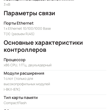
3 кВ
Параметры связи
Порты Ethernet
1 x Ethernet 10/100/1000 Base
T(X) (разъем RJ45)
Основные характеристики
контроллеров
Процессор
x86 CPU, 1 ГГц, двухъядерный
Модули расширения
1 слот (только для
высокопрофильных модулей
I-8K/I-87K)
Тип карты памяти
CompactFlash