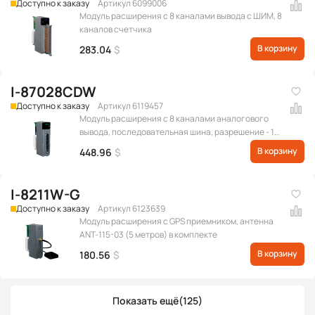
Доступно к заказу
Артикул 6099006
Модуль расширения c 8 каналами вывода с ШИМ, 8
каналов счетчика
В корзину
283.04
$
I-87028CDW
Доступно к заказу
Артикул 6119457
Модуль расширения с 8 каналами аналогового
вывода, последовательная шина, разрешение - 12
бит, с межканальной изоляцией (Диапазон
В корзину
448.96
$
выходных сигналов: 0 ~ +20 мА, +4 ~ +20 мА)
(RoHS)
I-8211W-G
Доступно к заказу
Артикул 6123639
Модуль расширения с GPS приемником, антенна
ANT-115-03 (5 метров) в комплекте
В корзину
180.56
$
Показать ещё
(125)