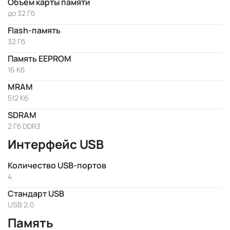
Объем карты памяти
до 32 Гб
Flash-память
32 Гб
Память EEPROM
16 Кб
MRAM
512 Кб
SDRAM
2 Гб DDR3
Интерфейс USB
Количество USB-портов
4
Стандарт USB
USB 2.0
Память