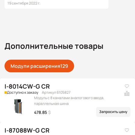
19 сентября 2022 г.
Дополнительные товары
Модули расширения
129
I-8014CW-G CR
Доступно к заказу
Артикул 6105827
Модуль с 8 каналами аналогового ввода,
параллельная шина
Запросить цену
478.85
$
I-87088W-G CR