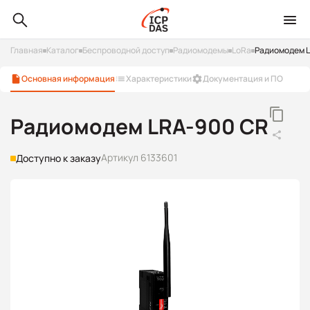
Главная
Каталог
Беспроводной доступ
Радиомодемы
LoRa
Радиомодем 
Основная информация
Характеристики
Документация и ПО
Радиомодем LRA-900 CR
Артикул 6133601
Доступно к заказу