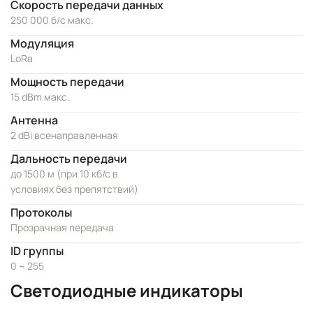
Скорость передачи данных
250 000 б/c макс.
Модуляция
LoRa
Мощность передачи
15 dBm макс.
Антенна
2 dBi всенаправленная
Дальность передачи
до 1500 м (при 10 кб/с в
условиях без препятствий)
Протоколы
Прозрачная передача
ID группы
0 ~ 255
Светодиодные индикаторы