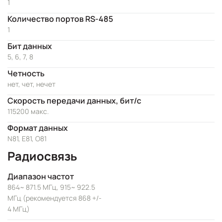
1
Количество портов RS-485
1
Бит данных
5, 6, 7, 8
Четность
нет, чет, нечет
Скорость передачи данных, бит/с
115200 макс.
Формат данных
N81, E81, O81
Радиосвязь
Диапазон частот
864~ 871.5 МГц, 915~ 922.5
МГц (рекомендуется 868 +/-
4 МГц)