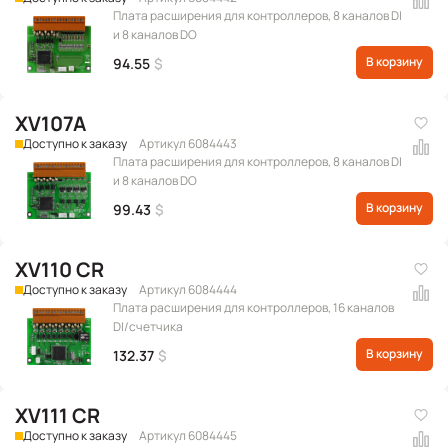
Плата расширения для контроллеров, 8 каналов DI
и 8 каналов DO
В корзину
94.55
$
XV107A
Доступно к заказу
Артикул 6084443
Плата расширения для контроллеров, 8 каналов DI
и 8 каналов DO
В корзину
99.43
$
XV110 CR
Доступно к заказу
Артикул 6084444
Плата расширения для контроллеров, 16 каналов
DI/счетчика
В корзину
132.37
$
XV111 CR
Доступно к заказу
Артикул 6084445