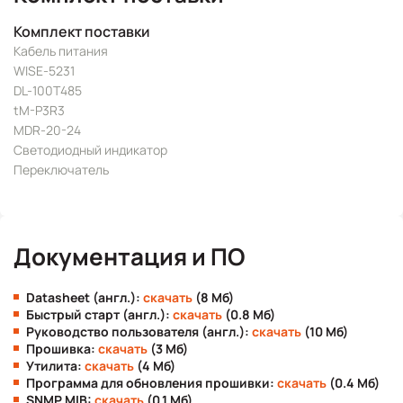
Комплект поставки
Кабель питания
WISE-5231
DL-100T485
tM-P3R3
MDR-20-24
Светодиодный индикатор
Переключатель
Документация и ПО
Datasheet (англ.):
скачать
(8 Мб)
Быстрый старт (англ.):
скачать
(0.8 Мб)
Руководство пользователя (англ.):
скачать
(10 Мб)
Прошивка:
скачать
(3 Мб)
Утилита:
скачать
(4 Мб)
Программа для обновления прошивки:
скачать
(0.4 Мб)
SNMP MIB:
скачать
(0.1 Мб)