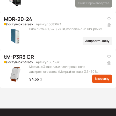
Снят с производства
MDR-20-24
Доступно к заказу
Артикул 6083673
Блок питания, 24 В, 24 Вт, крепление на DIN-рейку
Запросить цену
tM-P3R3 CR
Доступно к заказу
Артикул 6075941
Модуль с 3 каналами изолированного
дискретного ввода (Мокрый контакт, 3.5~50 В
пост.) и 3 каналами силового релейного вывода
В корзину
94.55
$
(Form A), протокол Modbus RTU/ASCII