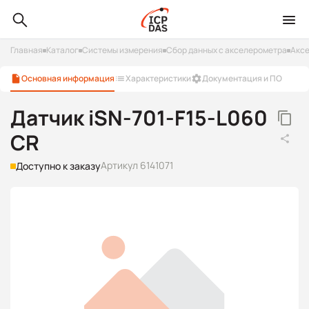
Главная
Каталог
Системы измерения
Сбор данных с акселерометра
Акс
Основная информация
Характеристики
Документация и ПО
Датчик iSN-701-F15-L060
CR
Артикул 6141071
Доступно к заказу