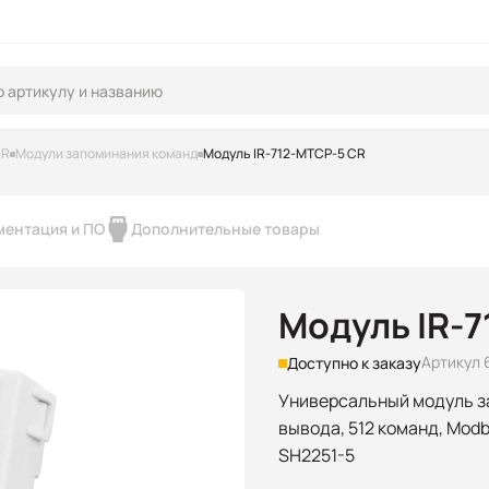
iR
Модули запоминания команд
Модуль IR-712-MTCP-5 CR
ментация и ПО
Дополнительные товары
Модуль IR-
Артикул 
Доступно к заказу
Универсальный модуль з
вывода, 512 команд, Modb
SH2251-5