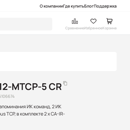
О компании
Где купить
Блог
Поддержка
Сравнение
Избранное
Корзина
712-MTCP-5 CR
6106674
апоминания ИК команд, 2 ИК
us TCP, в комплекте 2 x CA-IR-