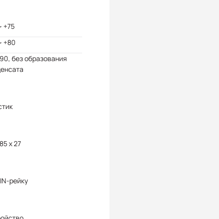
~ +75
~ +80
 90, без образования
денсата
стик
 85 x 27
IN-рейку
ройство