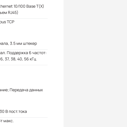
Ethernet 10/100 Base T(X)
ъем RJ45)
bus TCP
нала, 3.5 мм штекер
нал. Поддержка 6 частот:
36, 37, 38, 40, 56 кГц
ание; Передача данных
 30 В пост.тока
Вт макс.