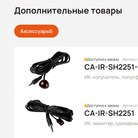
Дополнительные товары
Аксессуары
5
Доступно к заказу
Артикул
CA-IR-SH2251
ИК-излучатель, полусфе
Доступно к заказу
Артикул
CA-IR-SH2251
ИК-эммитер, одинарный