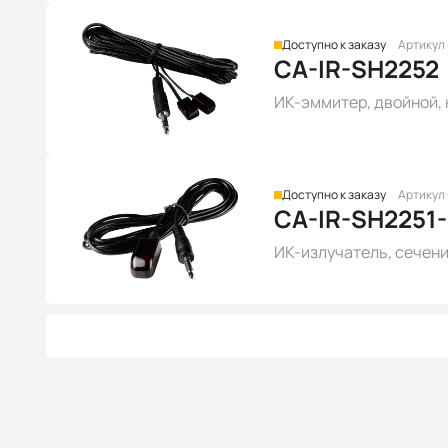
Доступно к заказу
Артикул
CA-IR-SH2252
ИК-эммитер, двойной, к
Доступно к заказу
Артикул
CA-IR-SH2251-
ИК-излучатель, сечение