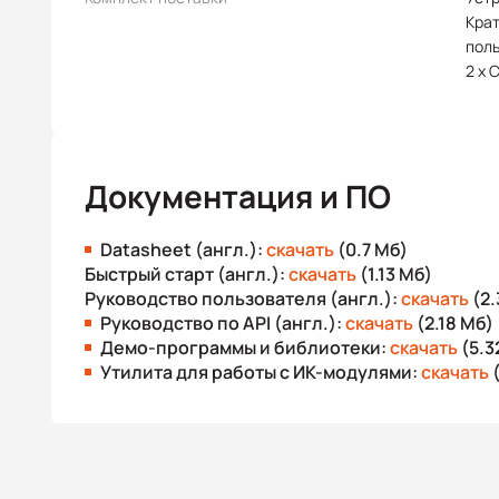
Крат
пол
2 x 
Документация и ПО
Datasheet (англ.):
скачать
(0.7 Мб)
Быстрый старт (англ.):
скачать
(1.13 Мб)
Руководство пользователя (англ.):
скачать
(2.
Руководство по API (англ.):
скачать
(2.18 Мб)
Демо-программы и библиотеки:
скачать
(5.3
Утилита для работы с ИК-модулями:
скачать
(