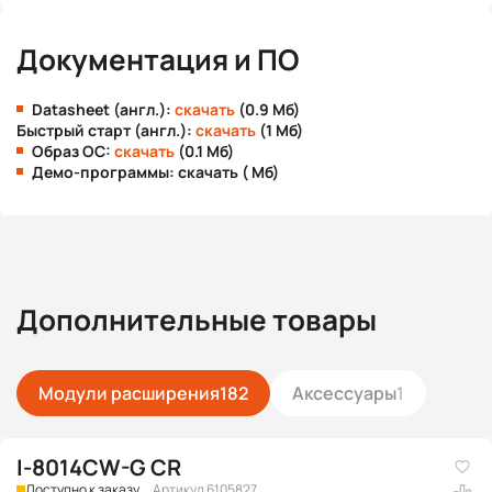
Документация и ПО
Datasheet (англ.):
скачать
(0.9 Мб)
Быстрый старт (англ.):
скачать
(1 Мб)
Образ ОС:
скачать
(0.1 Мб)
Демо-программы: скачать ( Мб)
Дополнительные товары
Модули расширения
182
Аксессуары
1
I-8014CW-G CR
Доступно к заказу
Артикул 6105827