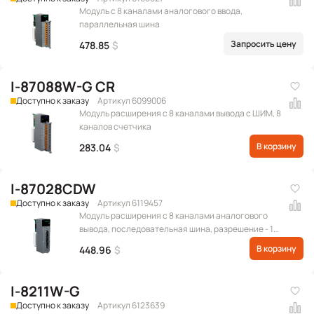
Модуль с 8 каналами аналогового ввода,
параллельная шина
Запросить цену
478.85
$
I-87088W-G CR
Доступно к заказу
Артикул 6099006
Модуль расширения c 8 каналами вывода с ШИМ, 8
каналов счетчика
В корзину
283.04
$
I-87028CDW
Доступно к заказу
Артикул 6119457
Модуль расширения с 8 каналами аналогового
вывода, последовательная шина, разрешение - 12
бит, с межканальной изоляцией (Диапазон
В корзину
448.96
$
выходных сигналов: 0 ~ +20 мА, +4 ~ +20 мА)
(RoHS)
I-8211W-G
Доступно к заказу
Артикул 6123639