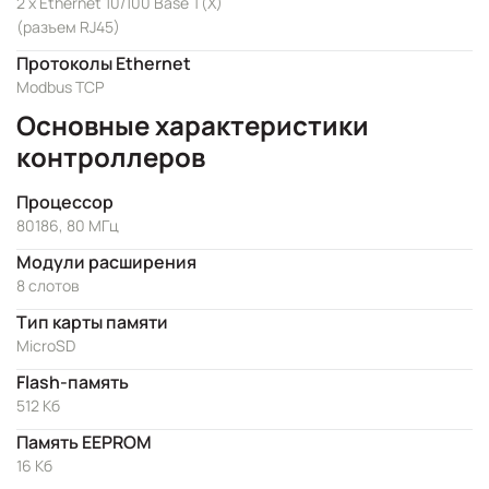
2 x Ethernet 10/100 Base T(X)
(разъем RJ45)
Протоколы Ethernet
Modbus TCP
Основные характеристики
контроллеров
Процессор
80186, 80 МГц
Модули расширения
8 слотов
Тип карты памяти
MicroSD
Flash-память
512 Кб
Память EEPROM
16 Кб