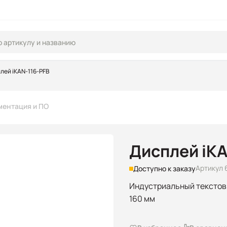
лей iKAN-116-PFB
ментация и ПО
Дисплей iKA
Артикул 
Доступно к заказу
Индустриальный текстовый
160 мм