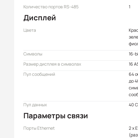
Количество портов RS-485
1
Дисплей
Цвета
Крас
зеле
фио
Символы
16-b
Размер дисплея в символах
16 A
Пул сообщений
64 о
до 4
симв
соо
Пул данных
40 C
Параметры связи
Порты Ethernet
2 x 
(раз