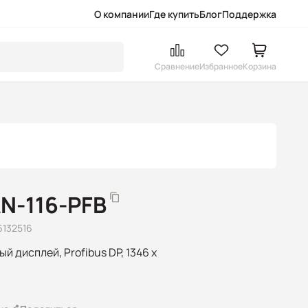
О компании
Где купить
Блог
Поддержка
Сравнение
Избранное
Корзина
N-116-PFB
6132516
 дисплей, Profibus DP, 1346 x