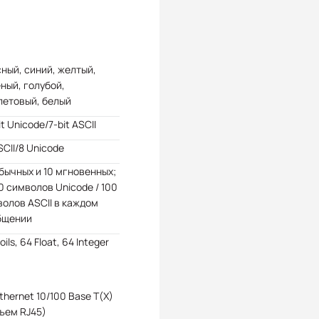
ный, синий, желтый,
ный, голубой,
летовый, белый
it Unicode/7-bit ASCII
SCII/8 Unicode
бычных и 10 мгновенных;
0 символов Unicode / 100
олов ASCII в каждом
бщении
oils, 64 Float, 64 Integer
Ethernet 10/100 Base T(X)
ъем RJ45)