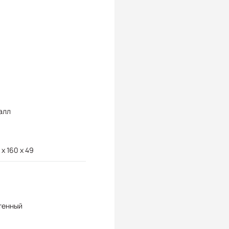
алл
 x 160 x 49
тенный