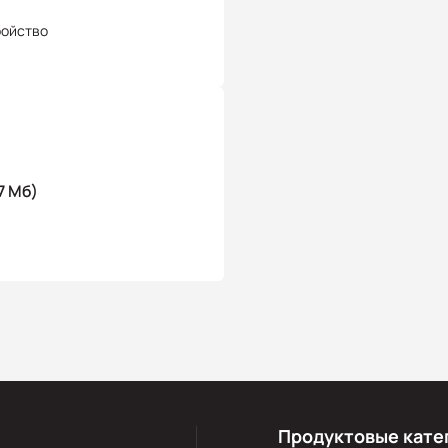
ройство
7 Мб)
Продуктовые кате