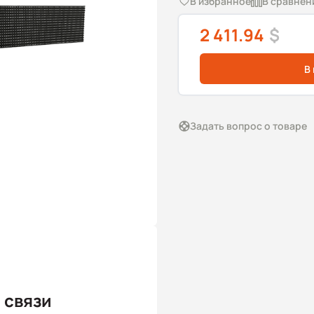
В избранное
В сравнен
2 411.94
$
В
Задать вопрос о товаре
 связи