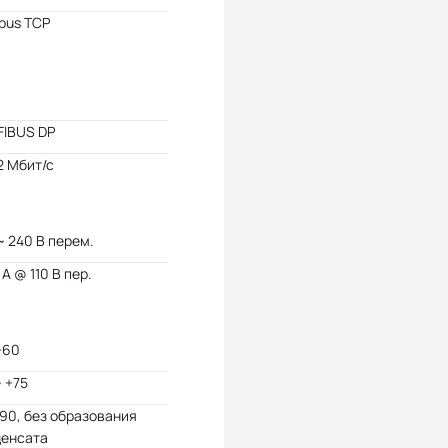
bus TCP
FIBUS DP
2 Мбит/с
~ 240 В перем.
 А @ 110 В пер.
+60
~ +75
 90, без образования
денсата