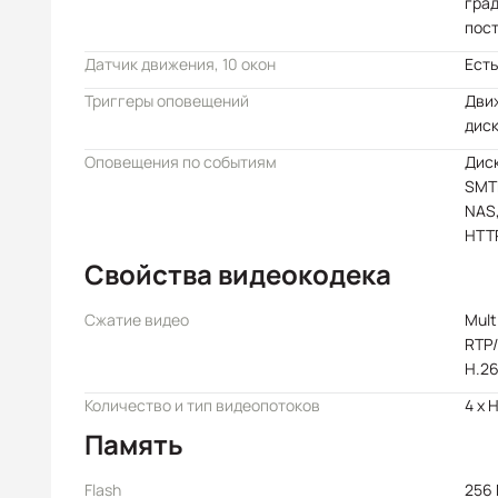
град
пост
Датчик движения, 10 окон
Есть
Триггеры оповещений
Дви
дис
Оповещения по событиям
Диск
SMTP
NAS,
HTTP
Свойства видеокодека
Сжатие видео
Mult
RTP/
H.2
Количество и тип видеопотоков
4 x 
Память
Flash
256