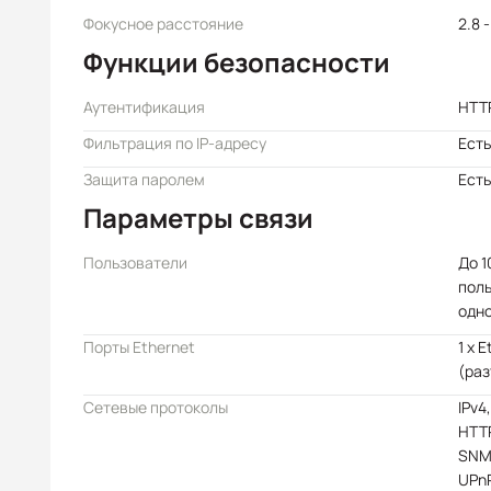
Фокусное расстояние
2.8 
Функции безопасности
Аутентификация
HTTP
Фильтрация по IP-адресу
Есть
Защита паролем
Есть
Параметры связи
Пользователи
До 
пол
одн
Порты Ethernet
1 x 
(раз
Сетевые протоколы
IPv4
HTTP
SNMP
UPnP