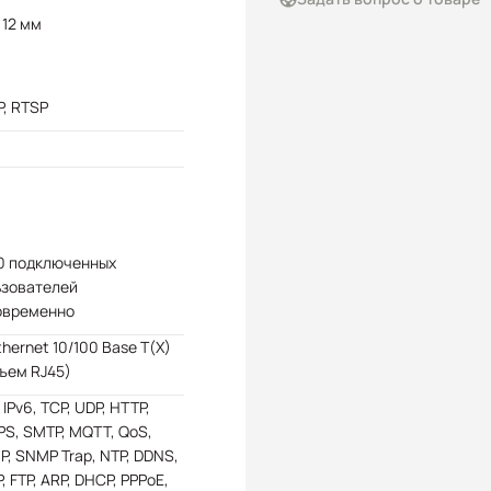
- 12 мм
, RTSP
10 подключенных
ьзователей
овременно
Ethernet 10/100 Base T(X)
ъем RJ45)
, IPv6, TCP, UDP, HTTP,
S, SMTP, MQTT, QoS,
, SNMP Trap, NTP, DDNS,
, FTP, ARP, DHCP, PPPoE,