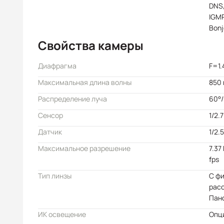
DNS,
IGMP
Bonj
Свойства камеры
Диафрагма
F=1.
Максимальная длина волны
850
Распределение луча
60°
Сенсор
1/2.
Датчик
1/2.
Максимальное разрешение
7.37
fps
Тип линзы
С ф
расс
Пано
ИК освещение
Опци