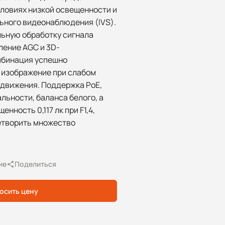
ловиях низкой освещенности и
ьного видеонаблюдения (IVS).
льную обработку сигнала
ление AGC и 3D-
мбинация успешно
 изображение при слабом
 движения. Поддержка PoE,
ьности, баланса белого, а
нность 0,117 лк при F1,4,
етворить множество
ие
Поделиться
осить цену