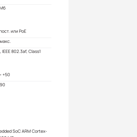
 Мб
 пост. или PoE
 макс.
, IEEE 802.3af, Class1
~ +50
 90
edded SoC ARM Cortex-