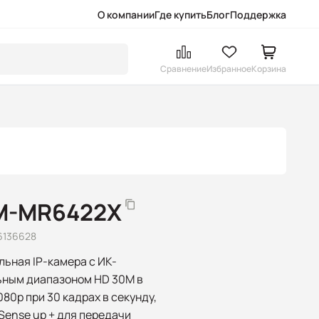
О компании
Где купить
Блог
Поддержка
Сравнение
Избранное
Корзина
M-MR6422X
6136628
льная IP-камера с ИК-
ьным диапазоном HD 30M в
80p при 30 кадрах в секунду,
Sense up + для передачи