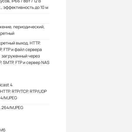
усов, IP66 / 8Вт / 12 В
., эффективность до 10 м
жение, периодический,
кретный
ретный выход, HTTP,
, FTP и файл сервера
 загруженный через
, SMTP, FTP и сервер NAS
icast 4
HTTP, RTP/TCP, RTP/UDP
64/MJPEG
H.264/MJPEG
 Мб