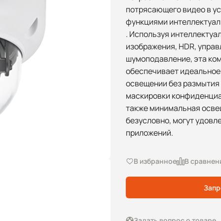
потрясающего видео в ус
функциями интеллектуал
. Используя интеллектуа
изображения, HDR, управ
шумоподавление, эта ко
обеспечивает идеальное
освещении без размытия
маскировки конфиденциал
также минимальная освеще
безусловно, могут удовл
приложений.
В избранное
В сравнен
Запр
Задать вопрос о товаре