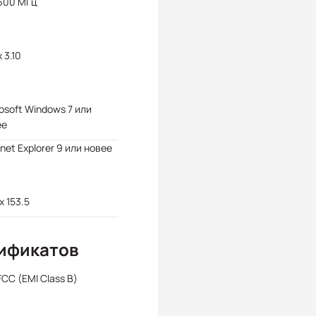
 600 МГц
 3.10
osoft Windows 7 или
ее
rnet Explorer 9 или новее
x 153.5
ификатов
FCC (EMI Class B)