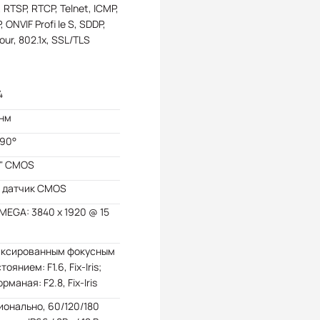
 RTSP, RTCP, Telnet, ICMP,
, ONVIF Profi le S, SDDP,
our, 802.1x, SSL/TLS
4
 нм
/90°
7" CMOS
5 датчик CMOS
 MEGA: 3840 x 1920 @ 15
иксированным фокусным
тоянием: F1.6, Fix-Iris;
рманая: F2.8, Fix-Iris
онально, 60/120/180