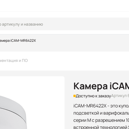
амера iCAM-MR6422X
ментация и ПО
Камера iCA
Артикул 
Доступно к заказу
iCAM-MR6422X - это купо
подсветкой и варифокал
серии M с разрешением 10
встроенной технологией 