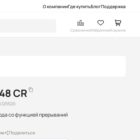
О компании
Где купить
Блог
Поддержка
Сравнение
Избранное
Корзина
48 CR
6125520
ода со функцией прерываний
ие
Поделиться