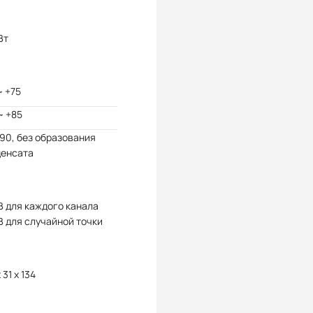
Вт
~ +75
~ +85
 90, без образования
денсата
В для каждого канала
В для случайной точки
 31 x 134