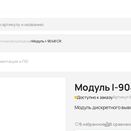
етный ввод/вывод
Модуль I-9048 CR
ментация и ПО
Модуль I-90
Артикул 
Доступно к заказу
Модуль дискретного выв
В избранное
В сравнен