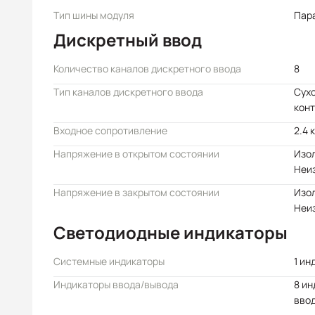
Тип шины модуля
Пар
Дискретный ввод
Количество каналов дискретного ввода
8
Тип каналов дискретного ввода
Сухо
конт
Входное сопротивление
2.4 
Напряжение в открытом состоянии
Изол
Неиз
Напряжение в закрытом состоянии
Изол
Неиз
Светодиодные индикаторы
Системные индикаторы
1 ин
Индикаторы ввода/вывода
8 ин
вво