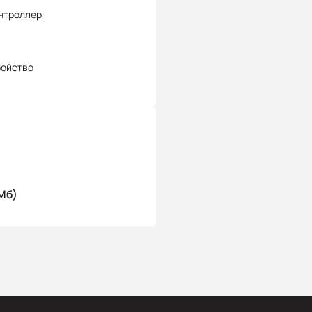
нтроллер
ройство
Мб)