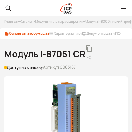
Главная
Каталог
Модули и платы расширения
Модули I-8000 низкий про
Основная информация
Характеристики
Документация и ПО
Модуль I-87051 CR
Артикул 6083187
Доступно к заказу